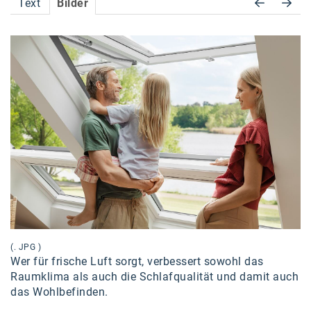
Text
Bilder
Accessiway
Accor
ALC
Anadi Bank
Arthur D. Little
Bake the Shape
BBDO Wien
bellaflora
Be.See.
(. JPG )
BISON
Wer für frische Luft sorgt, verbessert sowohl das
Raumklima als auch die Schlafqualität und damit auch
Brandl Talos
das Wohlbefinden.