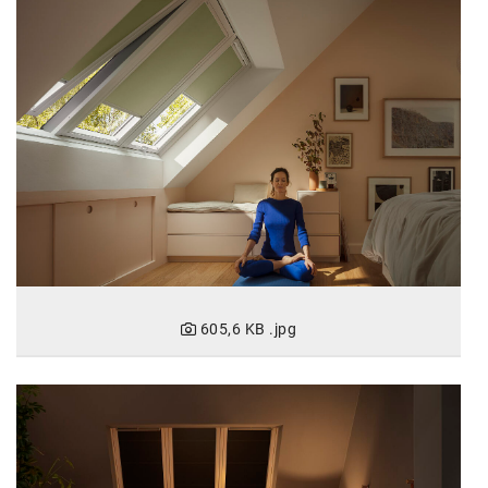
karriere.at
Ketchum GmbH
Kinderwunschzentrum
Kostenwahrheit
Kyndryl
LWND
Mastercard
NEOH
605,6 KB
.jpg
Nespresso
Neudoerfler
OBI