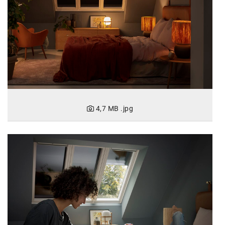
Oral-B
PAYBACK
Planted
PwC
P&G
RIC
4,7 MB
.jpg
Schiefer Rechtsanwälte
Security KAG
smart
Smile Österreich
Strategie Austria
Strategy&