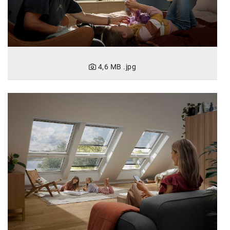
SW Umwelttechnik
TEDAI
TheVentury
4,6 MB
.jpg
VELUX
vivo
WALTER GROUP
WEB Windenergie AG
WEconomy - Diversity works!
Calle Libre
ÖZSV
Media