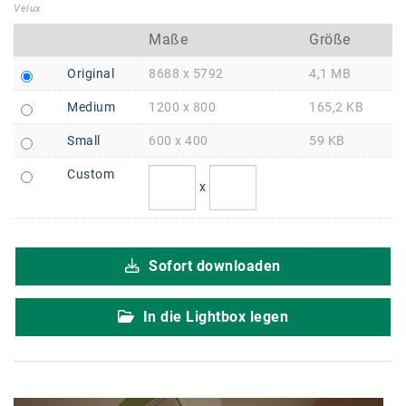
Braun
Velux
BRP-Rotax
Maße
Größe
Bundesdenkmalamt
Original
8688 x 5792
4,1 MB
Medium
1200 x 800
165,2 KB
Calle Libre
Small
600 x 400
59 KB
DDB Wien
Custom
Enkeltaugliches Österreich
x
Gillette
Gillette Venus
Sofort downloaden
GrECo
In die Lightbox legen
GYNIAL
Helvetia Österreich
Interzero