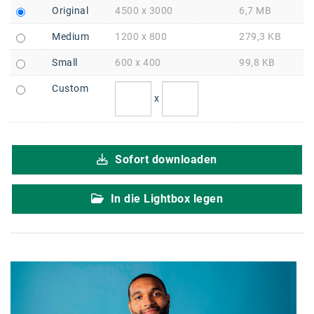
Braun
Original
4500 x 3000
6,7 MB
BRP-Rotax
Medium
1200 x 800
279,3 KB
Bundesdenkmalamt
Small
600 x 400
99,8 KB
Calle Libre
Custom
x
DDB Wien
Enkeltaugliches Österreich
Sofort downloaden
Gillette
Gillette Venus
In die Lightbox legen
GrECo
GYNIAL
Helvetia Österreich
Interzero