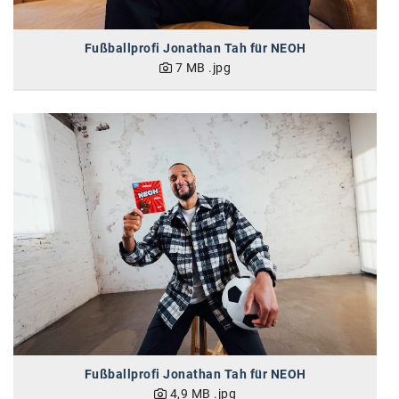
SW Umwelttechnik
Fußballprofi Jonathan Tah für NEOH
TEDAI
7 MB
.jpg
TheVentury
VELUX
vivo
WALTER GROUP
WEB Windenergie AG
WEconomy - Diversity works!
Calle Libre
ÖZSV
Media
Fußballprofi Jonathan Tah für NEOH
4,9 MB
.jpg