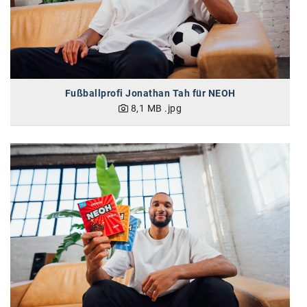
Oral-B
PAYBACK
Planted
PwC
Fußballprofi Jonathan Tah für NEOH
8,1 MB
.jpg
P&G
RIC
Schiefer Rechtsanwälte
Security KAG
smart
Smile Österreich
Strategie Austria
Strategy&