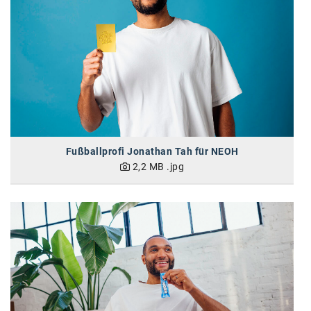
karriere.at
Ketchum GmbH
Kinderwunschzentrum
Kostenwahrheit
Kyndryl
LWND
Fußballprofi Jonathan Tah für NEOH
2,2 MB
.jpg
Mastercard
NEOH
Nespresso
Neudoerfler
OBI