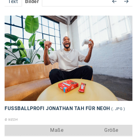
Text
Bilder
Accessiway
Accor
ALC
Anadi Bank
Arthur D. Little
Bake the Shape
BBDO Wien
bellaflora
Be.See.
FUSSBALLPROFI JONATHAN TAH FÜR NEOH
(. JPG )
BISON
© NEOH
Brandl Talos
Maße
Größe