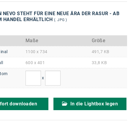
 NEVO STEHT FÜR EINE NEUE ÄRA DER RASUR - AB
M HANDEL ERHÄLTLICH
(. JPG )
Maße
Größe
inal
1100 x 734
491,7 KB
ll
600 x 401
33,8 KB
tom
x
fort downloaden
In die Lightbox legen