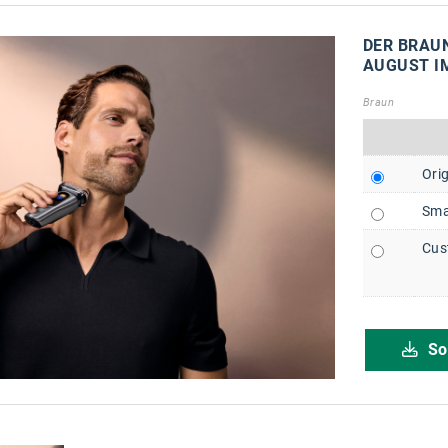
DER BRAUN
AUGUST I
Braun
Orig
Sma
Cus
So