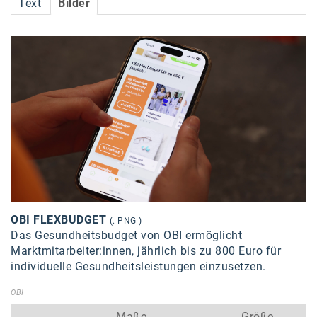
Text
Bilder
Accessiway
Accor
ALC
Anadi Bank
Arthur D. Little
Bake the Shape
BBDO Wien
bellaflora
OBI FLEXBUDGET
(. PNG )
Das Gesundheitsbudget von OBI ermöglicht
Be.See.
Marktmitarbeiter:innen, jährlich bis zu 800 Euro für
BISON
individuelle Gesundheitsleistungen einzusetzen.
Brandl Talos
OBI
Maße
Größe