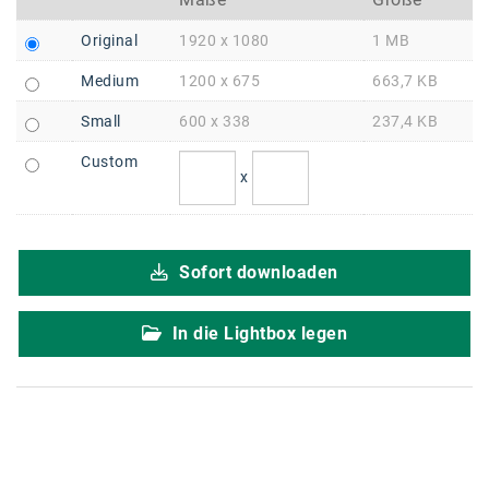
Braun
Original
1920 x 1080
1 MB
BRP-Rotax
Medium
1200 x 675
663,7 KB
Bundesdenkmalamt
Small
600 x 338
237,4 KB
Calle Libre
Custom
DDB Wien
x
Enkeltaugliches Österreich
Gillette
Sofort downloaden
Gillette Venus
In die Lightbox legen
GrECo
GYNIAL
Helvetia Österreich
Interzero