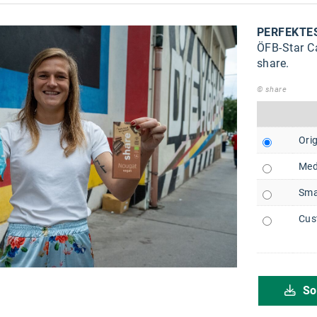
PERFEKTE
ÖFB-Star C
share.
© share
Orig
Med
Sma
Cus
So