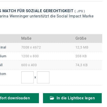
S MATCH FÜR SOZIALE GERECHTIGKEIT
(. JPG )
arina Wenninger unterstützt die Social Impact Marke
Maße
Größe
inal
7008 x 4672
12,5 MB
ium
1200 x 800
208 KB
ll
600 x 400
74,3 KB
tom
x
fort downloaden
In die Lightbox legen