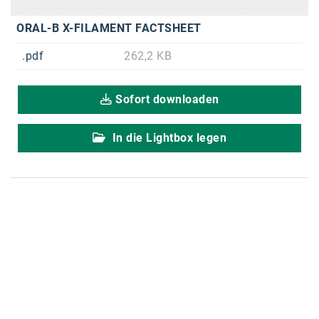
Braun
ORAL-B X-FILAMENT FACTSHEET
BRP-Rotax
.pdf
262,2 KB
Bundesdenkmalamt
Calle Libre
Sofort downloaden
DDB Wien
In die Lightbox legen
Enkeltaugliches Österreich
Gillette
Gillette Venus
GrECo
GYNIAL
Helvetia Österreich
Interzero