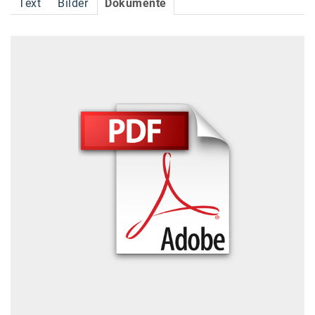
Text
Bilder
Dokumente
Accessiway
Accor
ALC
Anadi Bank
Arthur D. Little
Bake the Shape
BBDO Wien
bellaflora
Be.See.
BISON
Brandl Talos