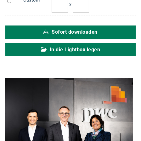
Custom
x
karriere.at
Ketchum GmbH
Kinderwunschzentrum
Sofort downloaden
Kostenwahrheit
In die Lightbox legen
Kyndryl
LWND
Mastercard
NEOH
Nespresso
Neudoerfler
OBI