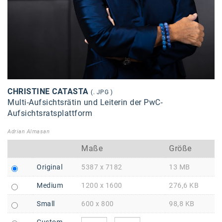
Braun
BRP-Rotax
Bundesdenkmalamt
Calle Libre
DDB Wien
CHRISTINE CATASTA
(. JPG )
Enkeltaugliches Österreich
Multi-Aufsichtsrätin und Leiterin der PwC-
Aufsichtsratsplattform
Gillette
Adrian Almasan
Gillette Venus
Maße
Größe
GrECo
Original
5387 x 7182
13 MB
GYNIAL
Medium
1200 x 1600
276,6 KB
Helvetia Österreich
Small
600 x 800
98,8 KB
Interzero