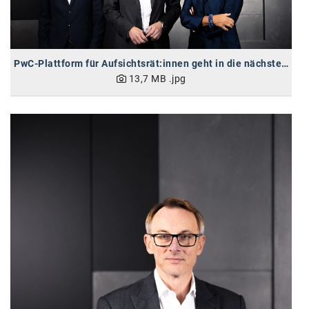
Oral-B
PAYBACK
Planted
PwC-Plattform für Aufsichtsrät:innen geht in die nächste Runde
13,7 MB
.jpg
PwC
P&G
RIC
Schiefer Rechtsanwälte
Security KAG
smart
Smile Österreich
Strategie Austria
Strategy&