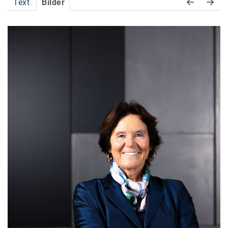
Text
Bilder
Accessiway
Accor
ALC
Anadi Bank
Arthur D. Little
Bake the Shape
BBDO Wien
bellaflora
Be.See.
BISON
Brandl Talos