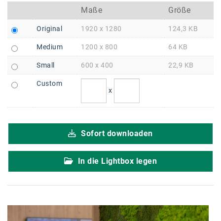
Braun
Maße
Größe
BRP-Rotax
Original
1920 x 1280
124,3 KB
Bundesdenkmalamt
Medium
1200 x 800
64 KB
Calle Libre
Small
600 x 400
22,9 KB
DDB Wien
Custom
x
Enkeltaugliches Österreich
Gillette
Sofort downloaden
Gillette Venus
GrECo
In die Lightbox legen
GYNIAL
Helvetia Österreich
Interzero