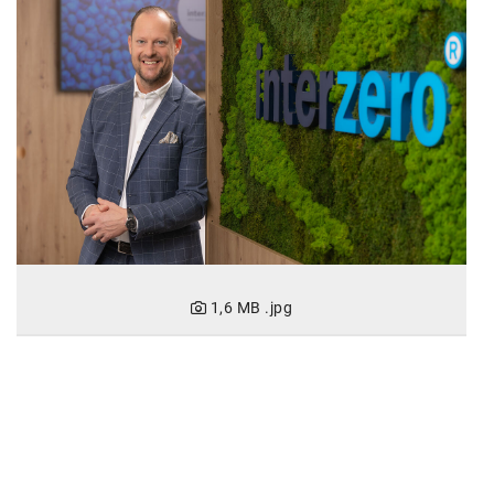
karriere.at
Ketchum GmbH
Kinderwunschzentrum
Kostenwahrheit
Kyndryl
LWND
Mastercard
1,6 MB
.jpg
NEOH
Nespresso
Neudoerfler
OBI