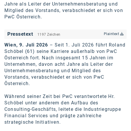
Jahre als Leiter der Unternehmensberatung und
karriere.at
Mitglied des Vorstands, verabschiedet er sich von
PwC Österreich.
Ketchum GmbH
Kinderwunschzentrum
Pressetext
Plaintext
1197 Zeichen
Kostenwahrheit
Wien, 9. Juli 2026
– Seit 1. Juli 2026 führt Roland
Schöbel (61) seine Karriere außerhalb von PwC
Kyndryl
Österreich fort. Nach insgesamt 15 Jahren im
LWND
Unternehmen, davon acht Jahre als Leiter der
Unternehmensberatung und Mitglied des
Mastercard
Vorstands, verabschiedet er sich von PwC
Österreich.
NEOH
Während seiner Zeit bei PwC verantwortete Hr.
Nespresso
Schöbel unter anderem den Aufbau des
Consulting-Geschäfts, leitete die Industriegruppe
Neudoerfler
Financial Services und prägte zahlreiche
OBI
strategische Initiativen.