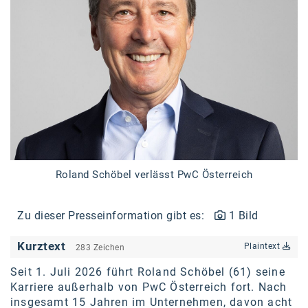
Braun
BRP-Rotax
Bundesdenkmalamt
Calle Libre
DDB Wien
Enkeltaugliches Österreich
Gillette
Roland Schöbel verlässt PwC Österreich
Gillette Venus
Zu dieser Presseinformation gibt es:
1 Bild
GrECo
GYNIAL
Kurztext
Plaintext
283 Zeichen
Helvetia Österreich
Seit 1. Juli 2026 führt Roland Schöbel (61) seine
Karriere außerhalb von PwC Österreich fort. Nach
Interzero
insgesamt 15 Jahren im Unternehmen, davon acht