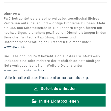
SW Umwelttechnik
Über PwC
TEDAI
PwC betrachtet es als seine Aufgabe, gesellschaftliches
Vertrauen aufzubauen und wichtige Probleme zu lösen. Mehr
TheVentury
als 365.000 Mitarbeitende in 136 Ländern tragen hierzu mit
hochwertigen, branchenspezifischen Dienstleistungen in den
VELUX
Bereichen Wirtschaftsprüfung, Steuer- und
Unternehmensberatung bei. Erfahren Sie mehr unter
vivo
www.pwc.at
.
WALTER GROUP
Die Bezeichnung PwC bezieht sich auf das PwC-Netzwerk
und/oder eine oder mehrere der rechtlich selbstständigen
WEB Windenergie AG
Netzwerkgesellschaften. Weitere Details unter
www.pwc.com/structure.
WEconomy - Diversity works!
Alle Inhalte dieser Presseinformation als .zip:
Calle Libre
Sofort downloaden
ÖZSV
In die Lightbox legen
Media