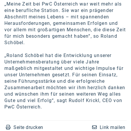
Oral-B
„Meine Zeit bei PwC Österreich war weit mehr als
eine berufliche Station. Sie war ein prägender
PAYBACK
Abschnitt meines Lebens – mit spannenden
Herausforderungen, gemeinsamen Erfolgen und
Planted
vor allem mit großartigen Menschen, die diese Zeit
PwC
für mich besonders gemacht haben“, so Roland
Schöbel.
P&G
„Roland Schöbel hat die Entwicklung unserer
RIC
Unternehmensberatung über viele Jahre
maßgeblich mitgestaltet und wichtige Impulse für
Schiefer Rechtsanwälte
unser Unternehmen gesetzt. Für seinen Einsatz,
seine Führungsstärke und die erfolgreiche
Security KAG
Zusammenarbeit möchten wir ihm herzlich danken
smart
und wünschen ihm für seinen weiteren Weg alles
Gute und viel Erfolg“, sagt Rudolf Krickl, CEO von
Smile Österreich
PwC Österreich.
Strategie Austria
Strategy&
Seite drucken
Link mailen