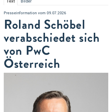
Text
Bilder
Accessiway
Presseinformation vom 09.07.2026
Accor
Roland Schöbel
ALC
verabschiedet sich
Anadi Bank
von PwC
Arthur D. Little
Bake the Shape
Österreich
BBDO Wien
bellaflora
Be.See.
BISON
Brandl Talos