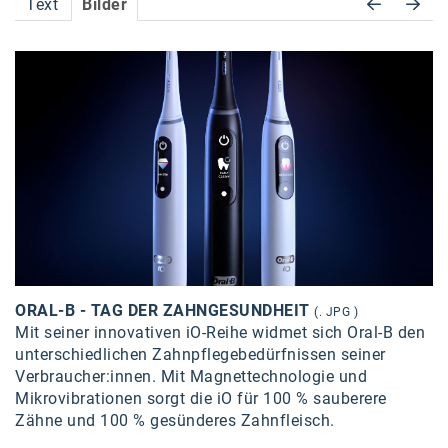
Text
Bilder
Accessiway
Accor
ALC
Anadi Bank
Arthur D. Little
Bake the Shape
BBDO Wien
bellaflora
ORAL-B - TAG DER ZAHNGESUNDHEIT
(. JPG )
Mit seiner innovativen iO-Reihe widmet sich Oral-B den
Be.See.
unterschiedlichen Zahnpflegebedürfnissen seiner
BISON
Verbraucher:innen. Mit Magnettechnologie und
Mikrovibrationen sorgt die iO für 100 % sauberere
Brandl Talos
Zähne und 100 % gesünderes Zahnfleisch.