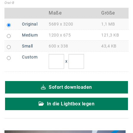
Braun
Oral-B
BRP-Rotax
Maße
Größe
Bundesdenkmalamt
Original
5689 x 3200
1,1 MB
Medium
1200 x 675
121,3 KB
Calle Libre
Small
600 x 338
43,4 KB
DDB Wien
Custom
Enkeltaugliches Österreich
x
Gillette
Gillette Venus
Sofort downloaden
GrECo
In die Lightbox legen
GYNIAL
Helvetia Österreich
Interzero