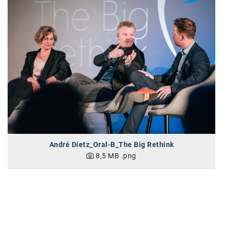
karriere.at
Ketchum GmbH
Kinderwunschzentrum
Kostenwahrheit
Kyndryl
LWND
Mastercard
André Dietz_Oral-B_The Big Rethink
NEOH
8,5 MB
.png
Nespresso
Neudoerfler
OBI