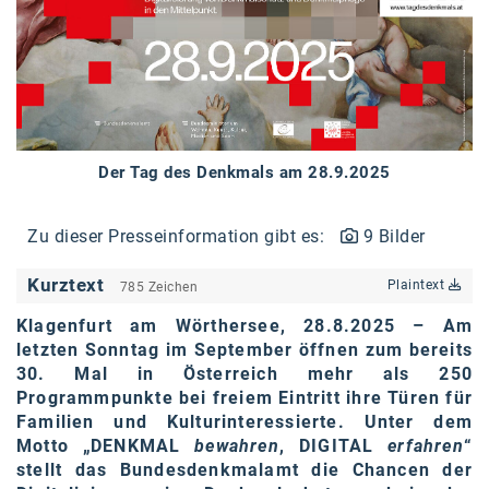
karriere.at
Ketchum GmbH
Kinderwunschzentrum
Kostenwahrheit
Der Tag des Denkmals am 28.9.2025
Kyndryl
Zu dieser Presseinformation gibt es:
9 Bilder
LWND
Mastercard
Kurztext
Plaintext
785 Zeichen
NEOH
Klagenfurt am Wörthersee, 28.8.2025 – Am
letzten Sonntag im September öffnen zum bereits
Nespresso
30. Mal in Österreich mehr als 250
Programmpunkte
bei freiem Eintritt ihre Türen für
Neudoerfler
Familien und Kulturinteressierte. Unter dem
Motto „DENKMAL
bewahren
, DIGITAL
erfahren
“
OBI
stellt das Bundesdenkmalamt die Chancen der