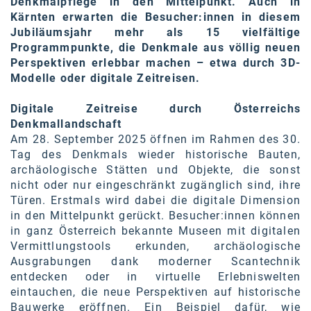
Denkmalpflege in den Mittelpunkt. Auch in
Kärnten erwarten die Besucher:innen in diesem
SW Umwelttechnik
Jubiläumsjahr mehr als 15 vielfältige
TEDAI
Programmpunkte, die Denkmale aus völlig neuen
Perspektiven erlebbar machen – etwa durch 3D-
TheVentury
Modelle oder digitale Zeitreisen.
VELUX
Digitale Zeitreise durch Österreichs
Denkmallandschaft
vivo
Am 28. September 2025 öffnen im Rahmen des 30.
WALTER GROUP
Tag des Denkmals wieder historische Bauten,
archäologische Stätten und Objekte, die sonst
WEB Windenergie AG
nicht oder nur eingeschränkt zugänglich sind, ihre
Türen. Erstmals wird dabei die digitale Dimension
WEconomy - Diversity works!
in den Mittelpunkt gerückt. Besucher:innen können
in ganz Österreich bekannte Museen mit digitalen
Calle Libre
Vermittlungstools erkunden, archäologische
ÖZSV
Ausgrabungen dank moderner Scantechnik
entdecken oder in virtuelle Erlebniswelten
Media
eintauchen, die neue Perspektiven auf historische
Bauwerke eröffnen. Ein Beispiel dafür, wie