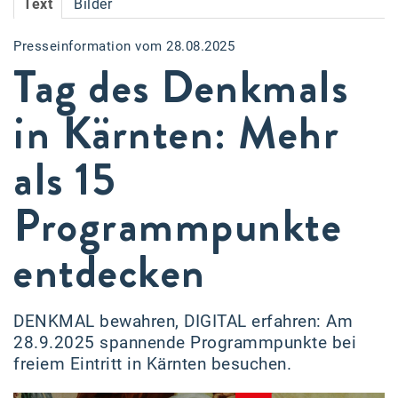
Text
Bilder
Accessiway
Presseinformation vom 28.08.2025
Accor
Tag des Denkmals
ALC
in Kärnten: Mehr
Anadi Bank
als 15
Arthur D. Little
Bake the Shape
Programmpunkte
BBDO Wien
entdecken
bellaflora
Be.See.
DENKMAL bewahren, DIGITAL erfahren: Am
BISON
28.9.2025 spannende Programmpunkte bei
freiem Eintritt in Kärnten besuchen.
Brandl Talos