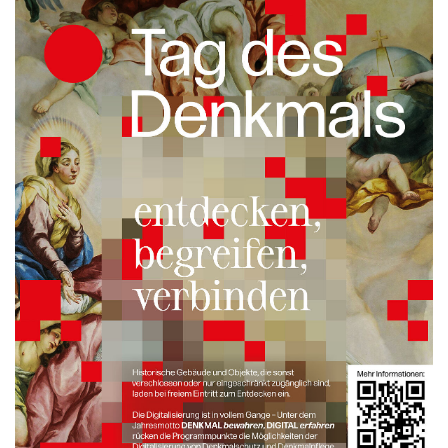
Braun
BRP-Rotax
Bundesdenkmalamt
Calle Libre
DDB Wien
Enkeltaugliches Österreich
Gillette
Gillette Venus
GrECo
GYNIAL
Helvetia Österreich
Interzero