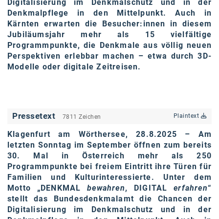
Digitalisierung im Denkmalschutz und in der
Oral-B
Denkmalpflege in den Mittelpunkt. Auch in
PAYBACK
Kärnten erwarten die Besucher:innen in diesem
Jubiläumsjahr mehr als 15 vielfältige
Planted
Programmpunkte, die Denkmale aus völlig neuen
Perspektiven erlebbar machen – etwa durch 3D-
PwC
Modelle oder digitale Zeitreisen.
P&G
RIC
Pressetext
Schiefer Rechtsanwälte
Plaintext
7811 Zeichen
Klagenfurt am Wörthersee, 28.8.2025 – Am
Security KAG
letzten Sonntag im September öffnen zum bereits
smart
30. Mal in Österreich mehr als 250
Programmpunkte
bei freiem Eintritt ihre Türen für
Smile Österreich
Familien und Kulturinteressierte. Unter dem
Motto „DENKMAL
bewahren
, DIGITAL
erfahren
“
Strategie Austria
stellt das Bundesdenkmalamt die Chancen der
Digitalisierung im Denkmalschutz und in der
Strategy&