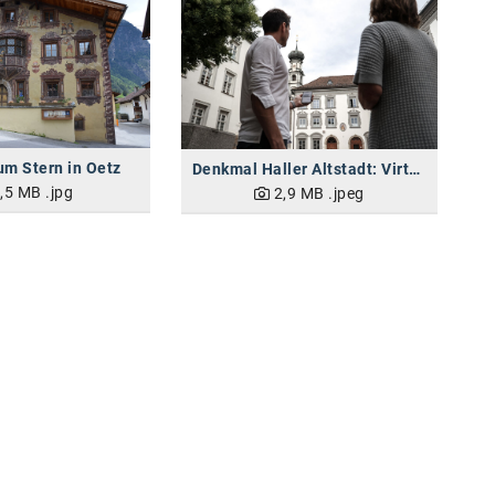
um Stern in Oetz
Denkmal Haller Altstadt: Virtueller Stadtrundgang mit der Locandy-App
,5 MB
.jpg
2,9 MB
.jpeg