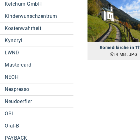
Ketchum GmbH
Kinderwunschzentrum
Kostenwahrheit
Kyndryl
Romedikirche in T
LWND
4 MB
.JPG
Mastercard
NEOH
Nespresso
Neudoerfler
OBI
Oral-B
PAYBACK