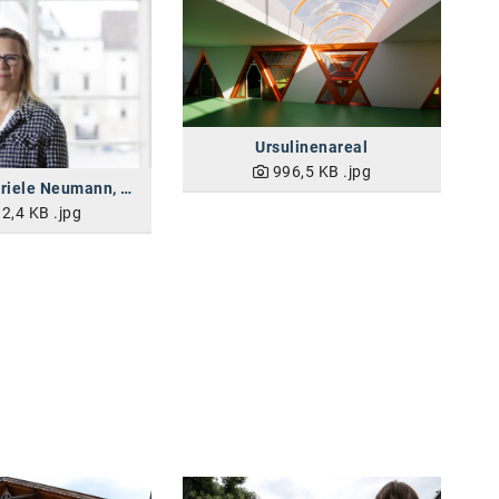
Ursulinenareal
996,5 KB
.jpg
MMag.A Gabriele Neumann, Landeskonservatorin für Tirol
2,4 KB
.jpg