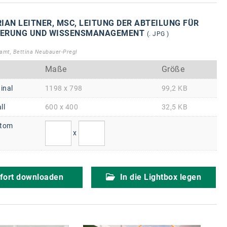
IAN LEITNER, MSC, LEITUNG DER ABTEILUNG FÜR
SIERUNG UND WISSENSMANAGEMENT
(. JPG )
mt, Bettina Neubauer-Pregl
Maße
Größe
inal
1198 x 798
99,2 KB
ll
600 x 400
32,5 KB
tom
x
fort downloaden
In die Lightbox legen