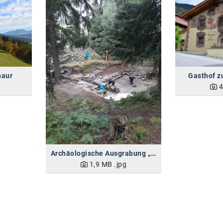
haur
Gasthof z
4
Archäologische Ausgrabung „Hohe Birga“ in Birgitz
1,9 MB
.jpg