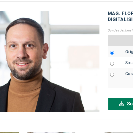
MAG. FLOR
DIGITALI
Bundesdenkmala
Orig
Sma
Cus
So