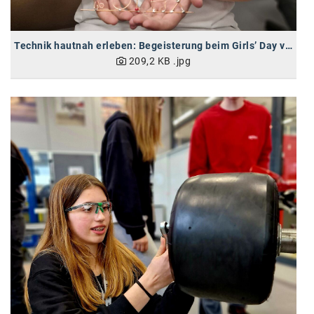
Oral-B
PAYBACK
Technik hautnah erleben: Begeisterung beim Girls’ Day von BRP-Rotax
Planted
209,2 KB
.jpg
PwC
P&G
RIC
Schiefer Rechtsanwälte
Security KAG
smart
Smile Österreich
Strategie Austria
Strategy&