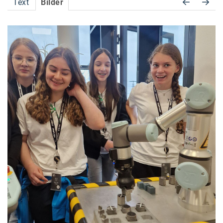
Text
Bilder
Accessiway
Accor
ALC
Anadi Bank
Arthur D. Little
Bake the Shape
BBDO Wien
bellaflora
Be.See.
BISON
Brandl Talos