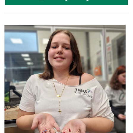
karriere.at
Ketchum GmbH
Kinderwunschzentrum
Kostenwahrheit
Kyndryl
LWND
Mastercard
NEOH
Nespresso
Neudoerfler
OBI