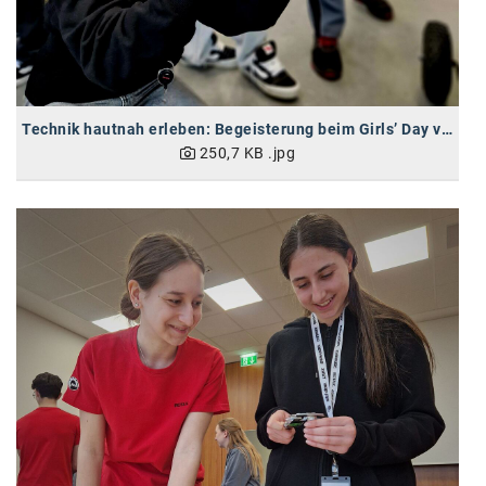
SW Umwelttechnik
TEDAI
TheVentury
Technik hautnah erleben: Begeisterung beim Girls’ Day von BRP-Rotax
VELUX
250,7 KB
.jpg
vivo
WALTER GROUP
WEB Windenergie AG
WEconomy - Diversity works!
Calle Libre
ÖZSV
Media