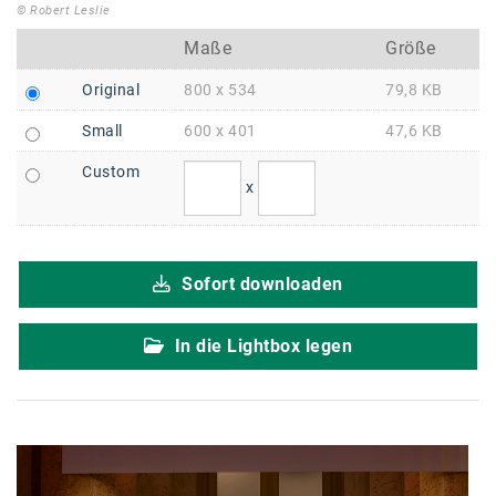
Braun
© Robert Leslie
BRP-Rotax
Maße
Größe
Bundesdenkmalamt
Original
800 x 534
79,8 KB
Small
600 x 401
47,6 KB
Calle Libre
Custom
DDB Wien
x
Enkeltaugliches Österreich
Gillette
Sofort downloaden
Gillette Venus
In die Lightbox legen
GrECo
GYNIAL
Helvetia Österreich
Interzero