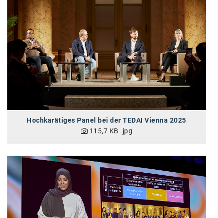
karriere.at
Ketchum GmbH
Kinderwunschzentrum
Kostenwahrheit
Kyndryl
LWND
Hochkarätiges Panel bei der TEDAI Vienna 2025
Mastercard
115,7 KB
.jpg
NEOH
Nespresso
Neudoerfler
OBI