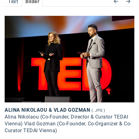
Text
Bilder
Accessiway
Accor
ALC
Anadi Bank
Arthur D. Little
Bake the Shape
BBDO Wien
bellaflora
Be.See.
ALINA NIKOLAOU & VLAD GOZMAN
(. JPG )
BISON
Alina Nikolaou (Co-Founder, Director & Curator TEDAI
Vienna) Vlad Gozman (Co-Founder, Co-Organizer & Co-
Brandl Talos
Curator TEDAI Vienna)