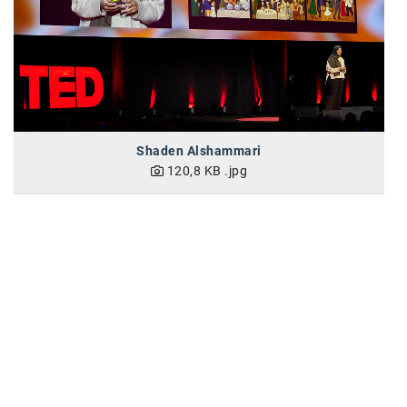
Oral-B
PAYBACK
Planted
PwC
P&G
Shaden Alshammari
120,8 KB
.jpg
RIC
Schiefer Rechtsanwälte
Security KAG
smart
Smile Österreich
Strategie Austria
Strategy&