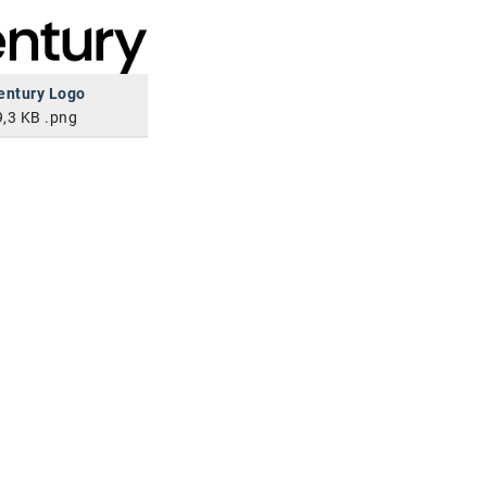
entury Logo
9,3 KB
.png