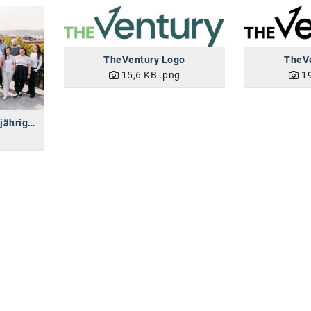
TheVentury Logo
TheV
15,6 KB
.png
1
TheVentury feiert zehnjähriges Bestehen