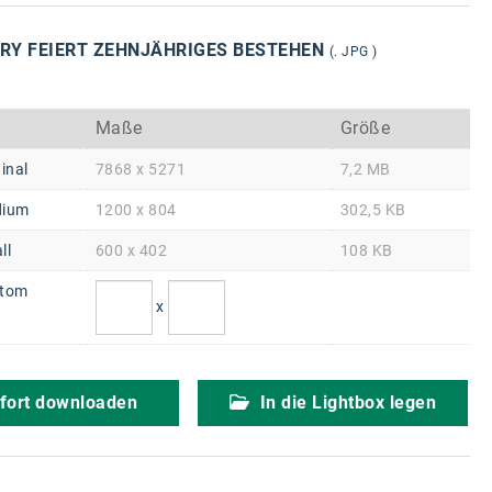
RY FEIERT ZEHNJÄHRIGES BESTEHEN
(. JPG )
Maße
Größe
inal
7868 x 5271
7,2 MB
ium
1200 x 804
302,5 KB
ll
600 x 402
108 KB
tom
x
fort downloaden
In die Lightbox legen