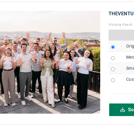
THEVENTU
Victoria Posch
Orig
Med
Sma
Cus
So