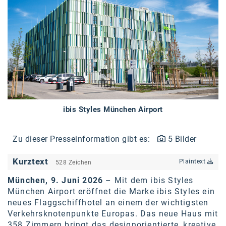
Braun
BRP-Rotax
Bundesdenkmalamt
Calle Libre
DDB Wien
Enkeltaugliches Österreich
ibis Styles München Airport
Gillette
Zu dieser Presseinformation gibt es:
5 Bilder
Gillette Venus
GrECo
Kurztext
Plaintext
528 Zeichen
GYNIAL
München, 9. Juni 2026
– Mit dem ibis Styles
München Airport eröffnet die Marke ibis Styles ein
Helvetia Österreich
neues Flaggschiffhotel an einem der wichtigsten
Verkehrsknotenpunkte Europas. Das neue Haus mit
Interzero
358 Zimmern bringt das designorientierte, kreative