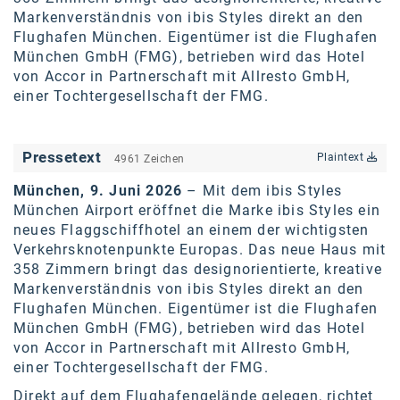
Markenverständnis von ibis Styles direkt an den
karriere.at
Flughafen München. Eigentümer ist die Flughafen
Ketchum GmbH
München GmbH (FMG), betrieben wird das Hotel
von Accor in Partnerschaft mit Allresto GmbH,
Kinderwunschzentrum
einer Tochtergesellschaft der FMG.
Kostenwahrheit
Pressetext
Plaintext
Kyndryl
4961 Zeichen
München, 9. Juni 2026
– Mit dem ibis Styles
LWND
München Airport eröffnet die Marke ibis Styles ein
neues Flaggschiffhotel an einem der wichtigsten
Mastercard
Verkehrsknotenpunkte Europas. Das neue Haus mit
NEOH
358 Zimmern bringt das designorientierte, kreative
Markenverständnis von ibis Styles direkt an den
Nespresso
Flughafen München. Eigentümer ist die Flughafen
München GmbH (FMG), betrieben wird das Hotel
Neudoerfler
von Accor in Partnerschaft mit Allresto GmbH,
einer Tochtergesellschaft der FMG.
OBI
Direkt auf dem Flughafengelände gelegen, richtet