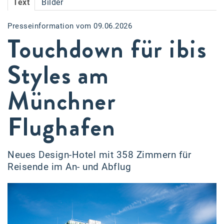
Text
Bilder
Accessiway
Presseinformation vom 09.06.2026
Accor
Touchdown für ibis
ALC
Styles am
Anadi Bank
Münchner
Arthur D. Little
Bake the Shape
Flughafen
BBDO Wien
bellaflora
Neues Design-Hotel mit 358 Zimmern für
Reisende im An- und Abflug
Be.See.
BISON
Brandl Talos