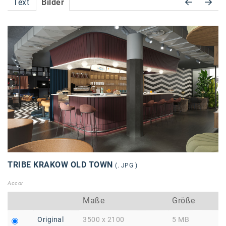
Text
Bilder
Accessiway
Accor
ALC
Anadi Bank
Arthur D. Little
Bake the Shape
BBDO Wien
bellaflora
TRIBE KRAKOW OLD TOWN
(. JPG )
Be.See.
Accor
BISON
Maße
Größe
Brandl Talos
Original
3500 x 2100
5 MB