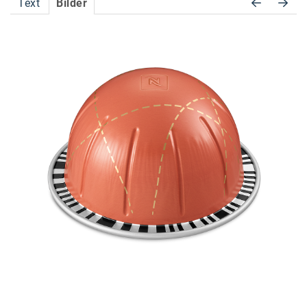
Text
Bilder
Accessiway
Accor
ALC
Anadi Bank
Arthur D. Little
Bake the Shape
BBDO Wien
bellaflora
Be.See.
BISON
Brandl Talos