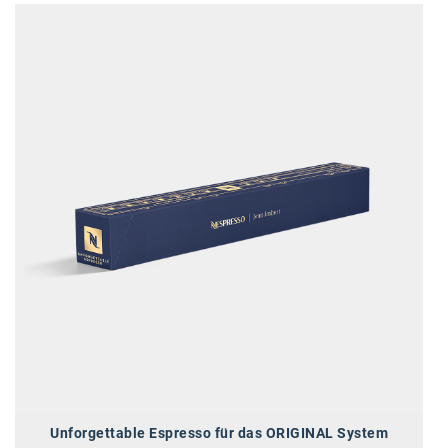
Oral-B
PAYBACK
Planted
PwC
P&G
RIC
Schiefer Rechtsanwälte
Security KAG
smart
Smile Österreich
Strategie Austria
Strategy&
Unforgettable Espresso für das ORIGINAL System