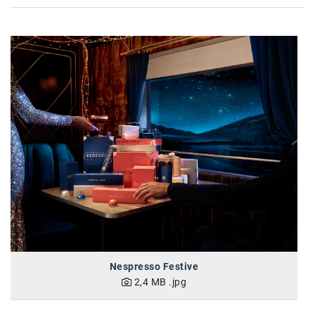
karriere.at
Ketchum GmbH
Kinderwunschzentrum
Kostenwahrheit
Kyndryl
LWND
Mastercard
NEOH
Nespresso
Neudoerfler
Nespresso Festive
2,4 MB
.jpg
OBI