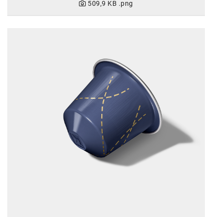
509,9 KB
.png
SW Umwelttechnik
TEDAI
TheVentury
VELUX
vivo
WALTER GROUP
WEB Windenergie AG
WEconomy - Diversity works!
Calle Libre
ÖZSV
Media