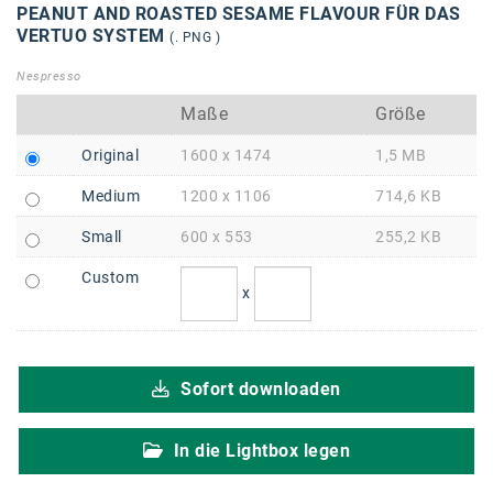
Braun
PEANUT AND ROASTED SESAME FLAVOUR FÜR DAS
VERTUO SYSTEM
(. PNG )
BRP-Rotax
Nespresso
Bundesdenkmalamt
Maße
Größe
Calle Libre
Original
1600 x 1474
1,5 MB
DDB Wien
Medium
1200 x 1106
714,6 KB
Enkeltaugliches Österreich
Small
600 x 553
255,2 KB
Gillette
Custom
x
Gillette Venus
GrECo
Sofort downloaden
GYNIAL
Helvetia Österreich
In die Lightbox legen
Interzero