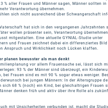
3 % aller Frauen und Männer sagen, Männer sollten in 
mehr Verantwortung übernehmen.
hlen sich nicht ausreichend über Schwangerschaft inf
Vaterschaft hat sich in den vergangenen Jahrzehnten s
äter wollen präsenter sein, Verantwortung übernehme
sst mitgestalten. Eine aktuelle GYNIAL-Studie unter
ern und Frauen zeichnet dabei ein differenziertes Bild
en Anspruch und Wirklichkeit noch Lücken klaffen.
r planen bewusster als man denkt
milienplanung vor allem Frauensache sei, lässt sich m
derlegen: 93 % der Männer sind überzeugt, ein Kinderw
in, bei Frauen sind es mit 90 % sogar etwas weniger. B
nderwunsch bei jungen Männern: In der Altersgruppe der
sich 68 % (noch) ein Kind, bei gleichaltrigen Frauen s
Männer denken früh und aktiv über ihre Rolle als zukünf
uch mit Unsicherheiten verbunden ist, macht die Studi