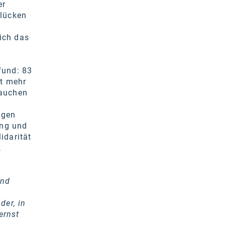
er
slücken
ich das
efund: 83
ft mehr
Rauchen
ngen
ung und
idarität
,
und
der, in
ernst