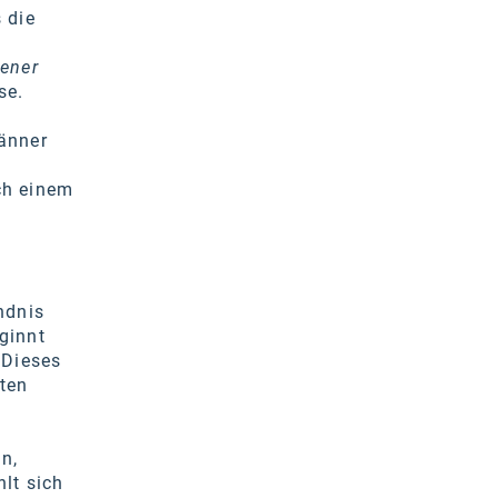
 die
tener
se.
Männer
ch einem
ndnis
ginnt
 Dieses
hten
n,
lt sich