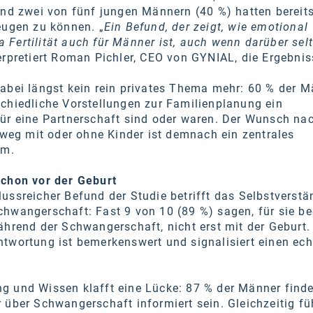
und zwei von fünf jungen Männern (40 %) hatten bereits
eugen zu können. „
Ein Befund, der zeigt, wie emotional
Fertilität auch für Männer ist, auch wenn darüber sel
terpretiert Roman Pichler, CEO von GYNIAL, die Ergebnis
abei längst kein rein privates Thema mehr: 60 % der 
chiedliche Vorstellungen zur Familienplanung ein
für eine Partnerschaft sind oder waren. Der Wunsch na
g mit oder ohne Kinder ist demnach ein zentrales
um.
schon vor der Geburt
ussreicher Befund der Studie betrifft das Selbstverstä
hwangerschaft: Fast 9 von 10 (89 %) sagen, für sie be
ährend der Schwangerschaft, nicht erst mit der Geburt.
twortung ist bemerkenswert und signalisiert einen ec
g und Wissen klafft eine Lücke: 87 % der Männer finde
 über Schwangerschaft informiert sein. Gleichzeitig füh