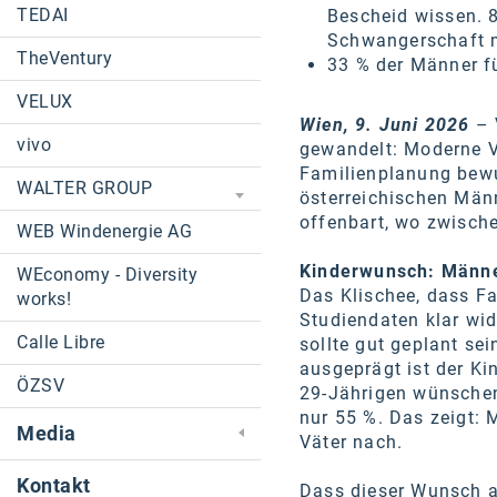
TEDAI
Bescheid wissen. 8
Schwangerschaft 
TheVentury
33 % der Männer fü
VELUX
Wien, 9. Juni 2026
– 
vivo
gewandelt: Moderne V
Familienplanung bewu
WALTER GROUP
österreichischen Männ
offenbart, wo zwisch
WEB Windenergie AG
Kinderwunsch: Männe
WEconomy - Diversity
Das Klischee, dass Fa
works!
Studiendaten klar wi
Calle Libre
sollte gut geplant se
ausgeprägt ist der Ki
ÖZSV
29-Jährigen wünschen 
nur 55 %. Das zeigt: 
Media
Väter nach.
Kontakt
Dass dieser Wunsch a