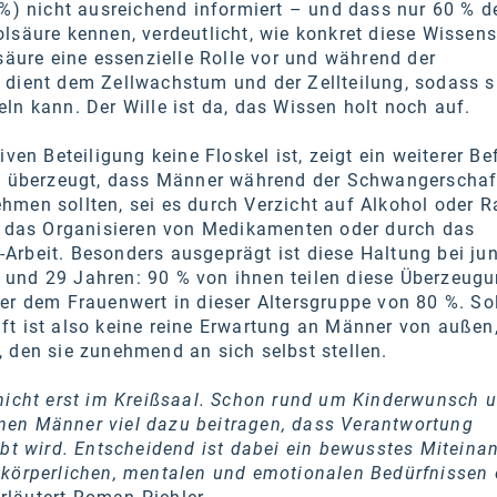
 %) nicht ausreichend informiert – und dass nur 60 % d
lsäure kennen, verdeutlicht, wie konkret diese Wissen
lsäure eine essenzielle Rolle vor und während der
 dient dem Zellwachstum und der Zellteilung, sodass s
ln kann. Der Wille ist da, das Wissen holt noch auf.
iven Beteiligung keine Floskel ist, zeigt ein weiterer B
nd überzeugt, dass Männer während der Schwangerscha
hmen sollten, sei es durch Verzicht auf Alkohol oder 
ch das Organisieren von Medikamenten oder durch das
Arbeit. Besonders ausgeprägt ist diese Haltung bei ju
und 29 Jahren: 90 % von ihnen teilen diese Überzeug
er dem Frauenwert in dieser Altersgruppe von 80 %. Sol
ft ist also keine reine Erwartung an Männer von außen
 den sie zunehmend an sich selbst stellen.
nicht erst im Kreißsaal. Schon rund um Kinderwunsch 
en Männer viel dazu beitragen, dass Verantwortung
ebt wird. Entscheidend ist dabei ein bewusstes Miteinan
 körperlichen, mentalen und emotionalen Bedürfnissen 