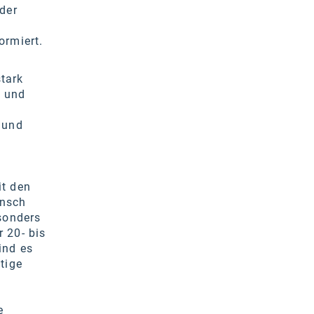
der
ormiert.
tark
n und
 und
it den
unsch
esonders
 20- bis
ind es
tige
e