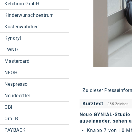
Ketchum GmbH
Kinderwunschzentrum
Kostenwahrheit
Kyndryl
LWND
Mastercard
NEOH
Nespresso
Zu dieser Presseinfor
Neudoerfler
Kurztext
855 Zeichen
OBI
Neue GYNIAL-Studie 
Oral-B
auseinander, sehen 
PAYBACK
Knapp 7 von 10 Mä