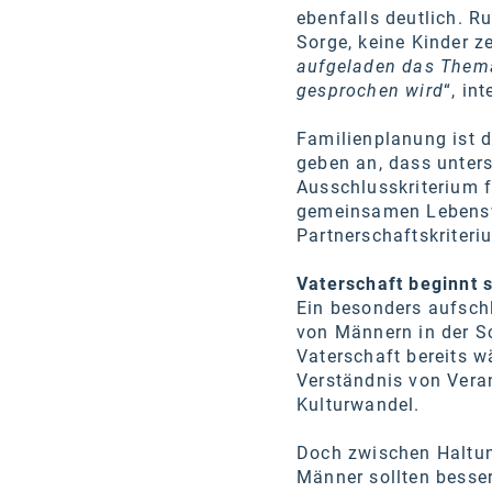
ebenfalls deutlich. R
Sorge, keine Kinder z
aufgeladen das Thema 
gesprochen wird
“, in
Familienplanung ist d
geben an, dass unters
Ausschlusskriterium 
gemeinsamen Lebenswe
Partnerschaftskriteri
Vaterschaft beginnt 
Ein besonders aufschl
von Männern in der Sc
Vaterschaft bereits w
Verständnis von Veran
Kulturwandel.
Doch zwischen Haltun
Männer sollten besser