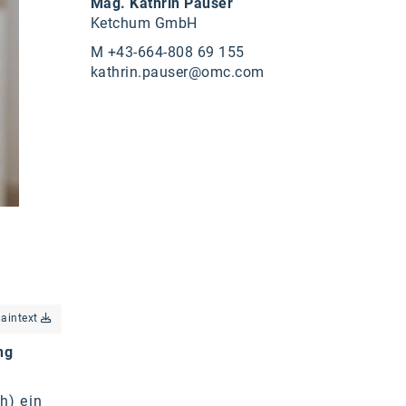
Mag. Kathrin Pauser
Ketchum GmbH
M +43-664-808 69 155
kathrin.pauser@omc.com
laintext
ng
h) ein