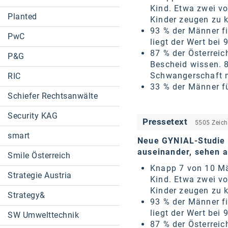
Kind. Etwa zwei vo
Planted
Kinder zeugen zu 
93 % der Männer fi
PwC
liegt der Wert bei 
87 % der Österrei
P&G
Bescheid wissen. 8
Schwangerschaft 
RIC
33 % der Männer fü
Schiefer Rechtsanwälte
Security KAG
Pressetext
5505 Zeic
smart
Neue GYNIAL-Studie 
auseinander, sehen 
Smile Österreich
Knapp 7 von 10 Mä
Strategie Austria
Kind. Etwa zwei vo
Kinder zeugen zu 
Strategy&
93 % der Männer fi
liegt der Wert bei 
SW Umwelttechnik
87 % der Österrei