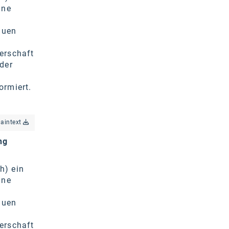
ine
auen
erschaft
der
ormiert.
laintext
ng
h) ein
ine
auen
erschaft