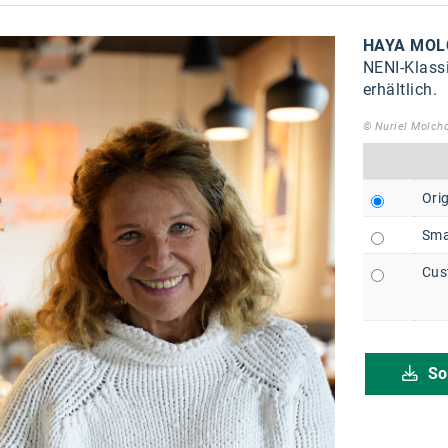
HAYA MOL
NENI-Klassi
erhältlich.
© Nuriel Molch
Orig
Sma
Cus
So