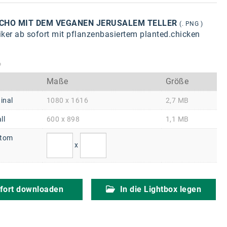
CHO MIT DEM VEGANEN JERUSALEM TELLER
(. PNG )
ker ab sofort mit pflanzenbasiertem planted.chicken
o
Maße
Größe
inal
1080 x 1616
2,7 MB
ll
600 x 898
1,1 MB
tom
x
fort downloaden
In die Lightbox legen