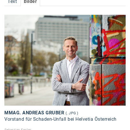
Text
Bilder
Accessiway
Accor
ALC
Anadi Bank
Arthur D. Little
Bake the Shape
BBDO Wien
bellaflora
Be.See.
BISON
MMAG. ANDREAS GRUBER
(. JPG )
Vorstand für Schaden-Unfall bei Helvetia Österreich
Brandl Talos
Sebastian Freiler