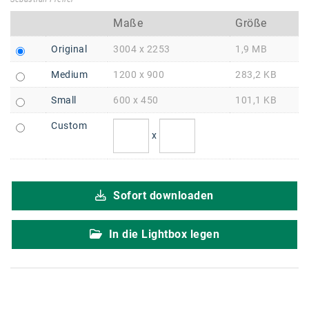
Braun
Maße
Größe
BRP-Rotax
Original
3004 x 2253
1,9 MB
Bundesdenkmalamt
Medium
1200 x 900
283,2 KB
Calle Libre
Small
600 x 450
101,1 KB
DDB Wien
Custom
x
Enkeltaugliches Österreich
Gillette
Gillette Venus
Sofort downloaden
GrECo
In die Lightbox legen
GYNIAL
Helvetia Österreich
Interzero