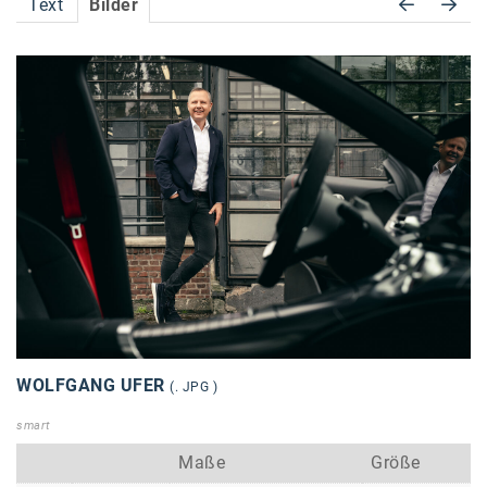
Text
Bilder
Accessiway
Accor
ALC
Anadi Bank
Arthur D. Little
Bake the Shape
BBDO Wien
bellaflora
Be.See.
WOLFGANG UFER
(. JPG )
BISON
smart
Brandl Talos
Maße
Größe