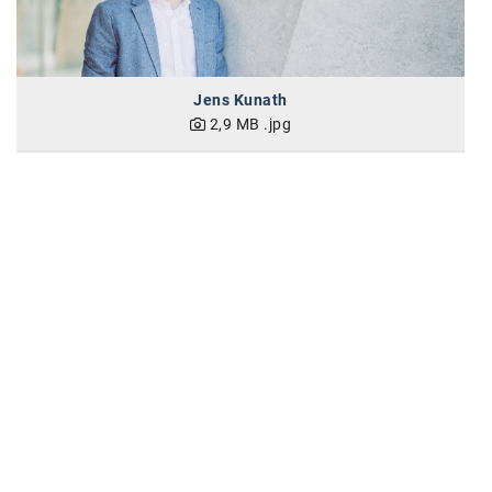
SW Umwelttechnik
TEDAI
Jens Kunath
TheVentury
2,9 MB
.jpg
VELUX
vivo
WALTER GROUP
WEB Windenergie AG
WEconomy - Diversity works!
Calle Libre
ÖZSV
Media