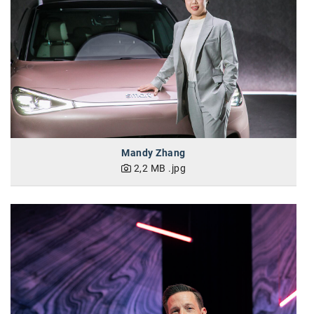
karriere.at
Ketchum GmbH
Kinderwunschzentrum
Kostenwahrheit
Kyndryl
LWND
Mandy Zhang
2,2 MB
.jpg
Mastercard
NEOH
Nespresso
Neudoerfler
OBI