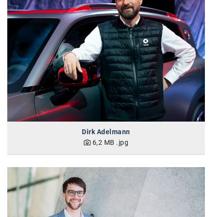
Oral-B
PAYBACK
Planted
PwC
P&G
RIC
Schiefer Rechtsanwälte
Dirk Adelmann
Security KAG
6,2 MB
.jpg
smart
Smile Österreich
Strategie Austria
Strategy&