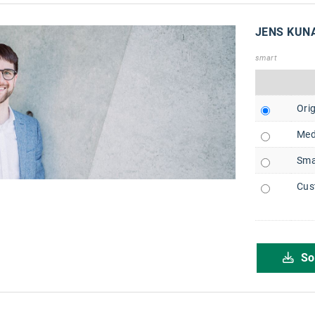
JENS KUN
smart
Orig
Med
Sma
Cus
So