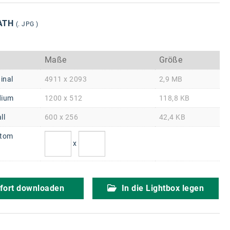
ATH
(. JPG )
Maße
Größe
inal
4911 x 2093
2,9 MB
ium
1200 x 512
118,8 KB
ll
600 x 256
42,4 KB
tom
x
fort downloaden
In die Lightbox legen