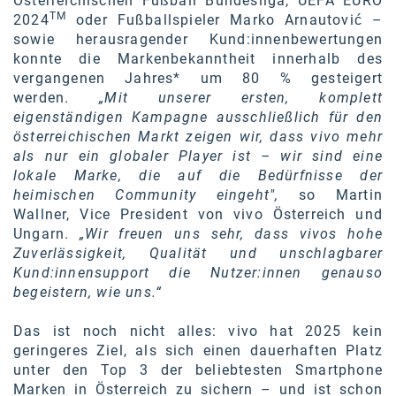
Österreichischen Fußball Bundesliga, UEFA EURO
TM
2024
oder Fußballspieler Marko Arnautović –
SW Umwelttechnik
sowie herausragender Kund:innenbewertungen
TEDAI
konnte die Markenbekanntheit innerhalb des
vergangenen Jahres* um 80 % gesteigert
TheVentury
werden.
„Mit unserer ersten, komplett
eigenständigen Kampagne ausschließlich für den
VELUX
österreichischen Markt zeigen wir, dass vivo mehr
als nur ein globaler Player ist – wir sind eine
vivo
lokale Marke, die auf die Bedürfnisse der
WALTER GROUP
heimischen Community eingeht",
so Martin
Wallner, Vice President von vivo Österreich und
WEB Windenergie AG
Ungarn.
„Wir freuen uns sehr, dass vivos hohe
Zuverlässigkeit, Qualität und unschlagbarer
WEconomy - Diversity works!
Kund:innensupport die Nutzer:innen genauso
begeistern, wie uns.“
Calle Libre
Das ist noch nicht alles: vivo hat 2025 kein
ÖZSV
geringeres Ziel, als sich einen dauerhaften Platz
Media
unter den Top 3 der beliebtesten Smartphone
Marken in Österreich zu sichern – und ist schon