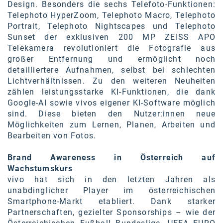
Oral-B
Design. Besonders die sechs Telefoto-Funktionen:
Telephoto HyperZoom, Telephoto Macro, Telephoto
PAYBACK
Portrait, Telephoto Nightscapes und Telephoto
Sunset der exklusiven 200 MP ZEISS APO
Planted
Telekamera revolutioniert die Fotografie aus
großer Entfernung und ermöglicht noch
PwC
detailliertere Aufnahmen, selbst bei schlechten
P&G
Lichtverhältnissen. Zu den weiteren Neuheiten
zählen leistungsstarke KI-Funktionen, die dank
RIC
Google-AI sowie vivos eigener KI-Software möglich
sind. Diese bieten den Nutzer:innen neue
Schiefer Rechtsanwälte
Möglichkeiten zum Lernen, Planen, Arbeiten und
Bearbeiten von Fotos.
Security KAG
smart
Brand Awareness in Österreich auf
Wachstumskurs
Smile Österreich
vivo hat sich in den letzten Jahren als
unabdinglicher Player im österreichischen
Strategie Austria
Smartphone-Markt etabliert. Dank starker
Partnerschaften, gezielter Sponsorships – wie der
Strategy&