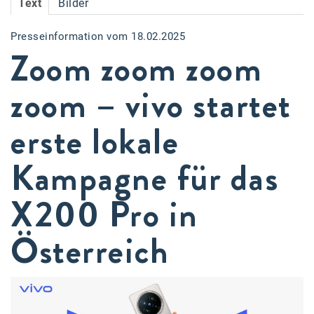
Text
Bilder
Accessiway
Presseinformation vom 18.02.2025
Accor
Zoom zoom zoom
ALC
zoom – vivo startet
Anadi Bank
erste lokale
Arthur D. Little
Bake the Shape
Kampagne für das
BBDO Wien
X200 Pro in
bellaflora
Österreich
Be.See.
BISON
Brandl Talos