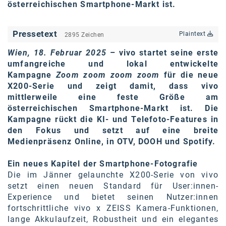
österreichischen Smartphone-Markt ist.
karriere.at
Ketchum GmbH
Pressetext
Plaintext
2895 Zeichen
Kinderwunschzentrum
Wien, 18. Februar 2025
– vivo startet seine erste
umfangreiche und lokal entwickelte
Kostenwahrheit
Kampagne
Zoom zoom zoom zoom
für die neue
X200-Serie und zeigt damit, dass vivo
Kyndryl
mittlerweile eine feste Größe am
österreichischen Smartphone-Markt ist. Die
LWND
Kampagne rückt die KI- und Telefoto-Features in
Mastercard
den Fokus und setzt auf eine breite
Medienpräsenz Online, in OTV, DOOH und Spotify.
NEOH
Ein neues Kapitel der Smartphone-Fotografie
Nespresso
Die im Jänner gelaunchte X200-Serie von vivo
setzt einen neuen Standard für User:innen-
Neudoerfler
Experience und bietet seinen Nutzer:innen
fortschrittliche vivo x ZEISS Kamera-Funktionen,
OBI
lange Akkulaufzeit, Robustheit und ein elegantes