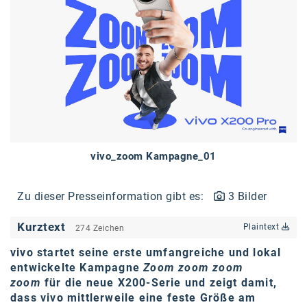
Braun
BRP-Rotax
Bundesdenkmalamt
Calle Libre
DDB Wien
Enkeltaugliches Österreich
vivo_zoom Kampagne_01
Gillette
Gillette Venus
Zu dieser Presseinformation gibt es:
3 Bilder
GrECo
Kurztext
Plaintext
274 Zeichen
GYNIAL
vivo startet seine erste umfangreiche und lokal
entwickelte Kampagne
Zoom zoom zoom
Helvetia Österreich
zoom
für die neue X200-Serie und zeigt damit,
Interzero
dass vivo mittlerweile eine feste Größe am