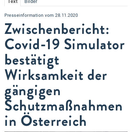
Text
Bilder
Accessiway
Presseinformation vom 28.11.2020
Accor
Zwischenbericht:
ALC
Covid-19 Simulator
Anadi Bank
bestätigt
Arthur D. Little
Bake the Shape
Wirksamkeit der
BBDO Wien
gängigen
bellaflora
Schutzmaßnahmen
Be.See.
BISON
in Österreich
Brandl Talos