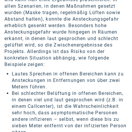
allen Szenarien, in denen Maßnahmen gesetzt
SW Umwelttechnik
wurden (Maske tragen, regelmäßig Lüften sowie
TEDAI
Abstand halten), konnte die Ansteckungsgefahr
erheblich gesenkt werden. Besonders hohe
TheVentury
Ansteckungsgefahr wurde hingegen in Räumen
erkannt, in denen laut gesprochen und schlecht
VELUX
gelüftet wird, so die Zwischenergebnisse des
Projekts. Allerdings ist das Risiko von der
vivo
konkreten Situation abhängig, wie folgende
Beispiele zeigen:
WALTER GROUP
Lautes Sprechen in offenen Bereichen kann zu
WEB Windenergie AG
Ansteckungen in Entfernungen von über zwei
Metern führen.
WEconomy - Diversity works!
Bei schlechter Belüftung in offenen Bereichen,
Calle Libre
in denen viel und laut gesprochen wird (z.B. in
einem Callcenter), ist die Wahrscheinlichkeit
ÖZSV
sehr hoch, dass asymptomatische Personen
andere infizieren – selbst, wenn diese bis zu
Media
sieben Meter entfernt von der infizierten Person