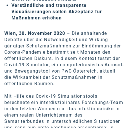
Oral-B
Verständliche und transparente
Visualisierungen sollen Akzeptanz für
PAYBACK
Maßnahmen erhöhen
Planted
Wien, 30. November 2020
– Die anhaltende
PwC
Debatte über die Notwendigkeit und Wirkung
gängiger Schutzmaßnahmen zur Eindämmung der
P&G
Corona-Pandemie bestimmt seit Monaten den
RIC
öffentlichen Diskurs. In diesem Kontext testet der
Covid-19 Simulator, ein computerbasiertes Aerosol-
Schiefer Rechtsanwälte
und Bewegungstool von PwC Österreich, aktuell
die Wirksamkeit der Schutzmaßnahmen in
Security KAG
öffentlichen Räumen.
smart
Mit Hilfe des Covid-19 Simulationstools
Smile Österreich
berechnete ein interdisziplinäres Forschungs-Team
in den letzten Wochen u.a. das Infektionsrisiko in
Strategie Austria
einem realen Unterrichtsraum des
Samariterbundes in unterschiedlichen Situationen
Strategy&
und kann nun erste Ergebnisse präsentieren: In