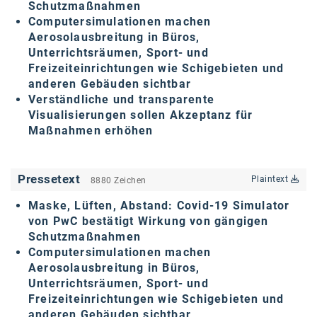
Schutzmaßnahmen
karriere.at
Computersimulationen machen
Aerosolausbreitung in Büros,
Ketchum GmbH
Unterrichtsräumen, Sport- und
Freizeiteinrichtungen wie Schigebieten und
Kinderwunschzentrum
anderen Gebäuden sichtbar
Verständliche und transparente
Kostenwahrheit
Visualisierungen sollen Akzeptanz für
Kyndryl
Maßnahmen erhöhen
LWND
Pressetext
Plaintext
8880 Zeichen
Mastercard
Maske, Lüften, Abstand: Covid-19 Simulator
NEOH
von PwC bestätigt Wirkung von gängigen
Schutzmaßnahmen
Nespresso
Computersimulationen machen
Neudoerfler
Aerosolausbreitung in Büros,
Unterrichtsräumen, Sport- und
OBI
Freizeiteinrichtungen wie Schigebieten und
anderen Gebäuden sichtbar