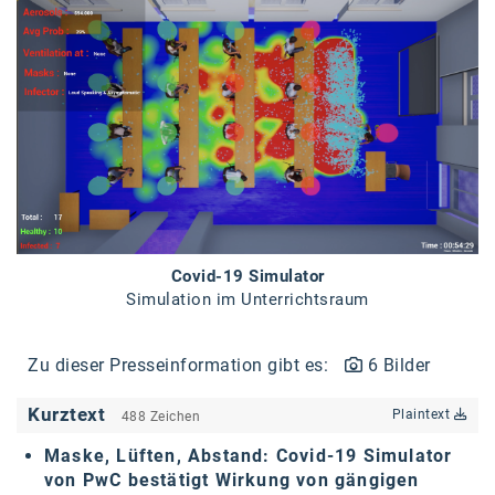
Braun
BRP-Rotax
Bundesdenkmalamt
Calle Libre
DDB Wien
Enkeltaugliches Österreich
Gillette
Covid-19 Simulator
Simulation im Unterrichtsraum
Gillette Venus
GrECo
Zu dieser Presseinformation gibt es:
6 Bilder
GYNIAL
Kurztext
Plaintext
488 Zeichen
Helvetia Österreich
Maske, Lüften, Abstand: Covid-19 Simulator
Interzero
von PwC bestätigt Wirkung von gängigen