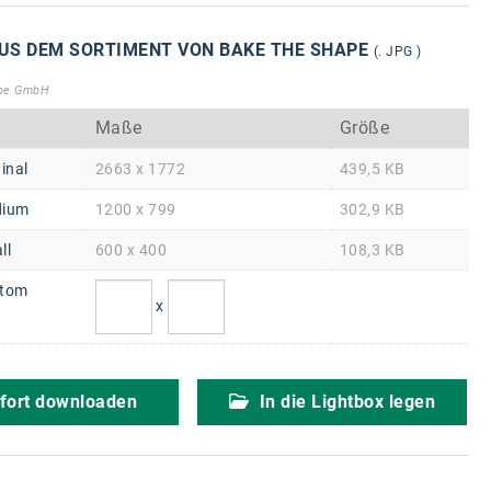
US DEM SORTIMENT VON BAKE THE SHAPE
(. JPG )
ape GmbH
Maße
Größe
inal
2663 x 1772
439,5 KB
ium
1200 x 799
302,9 KB
ll
600 x 400
108,3 KB
tom
x
fort downloaden
In die Lightbox legen