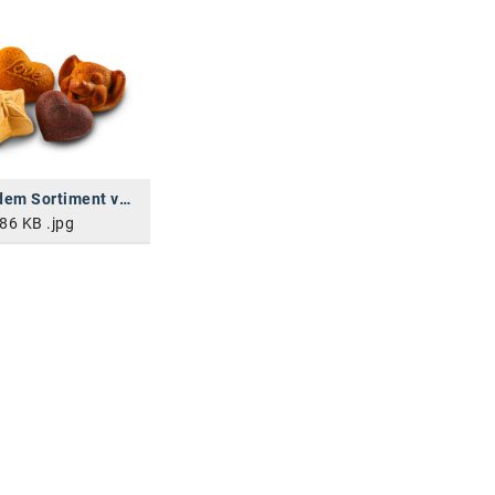
Auszug aus dem Sortiment von Bake the Shape
86 KB
.jpg