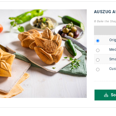
AUSZUG A
© Bake the Sh
Orig
Med
Sma
Cus
So