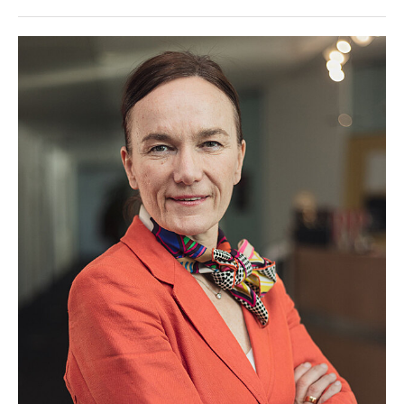
Braun
BRP-Rotax
Bundesdenkmalamt
Calle Libre
DDB Wien
Enkeltaugliches Österreich
Gillette
Gillette Venus
GrECo
GYNIAL
Helvetia Österreich
Interzero