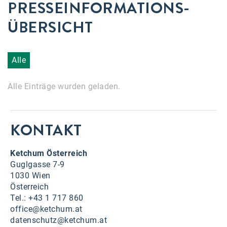
PRESSEINFORMATIONS­
Accessiway
ÜBERSICHT
Accor
ALC
Alle
Anadi Bank
Alle Einträge wurden geladen.
Arthur D. Little
Bake the Shape
KONTAKT
BBDO Wien
bellaflora
Ketchum Österreich
Guglgasse 7-9
Be.See.
1030 Wien
Österreich
BISON
Tel.: +43 1 717 860
Brandl Talos
office@ketchum.at
datenschutz@ketchum.at