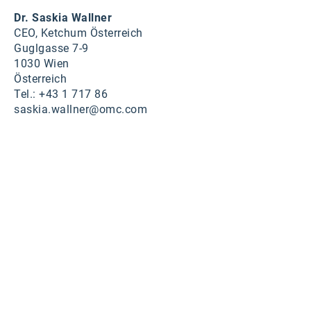
karriere.at
Dr. Saskia Wallner
CEO, Ketchum Österreich
Ketchum GmbH
Guglgasse 7-9
1030 Wien
Kinderwunschzentrum
Österreich
Tel.: +43 1 717 86
Kostenwahrheit
saskia.wallner@omc.com
Kyndryl
LWND
Mastercard
NEOH
Nespresso
Neudoerfler
OBI