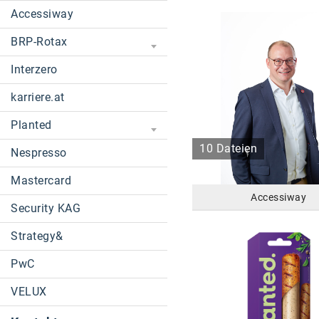
Accessiway
BRP-Rotax
Interzero
karriere.at
Planted
10 Dateien
Nespresso
Mastercard
Accessiway
Security KAG
Strategy&
PwC
VELUX