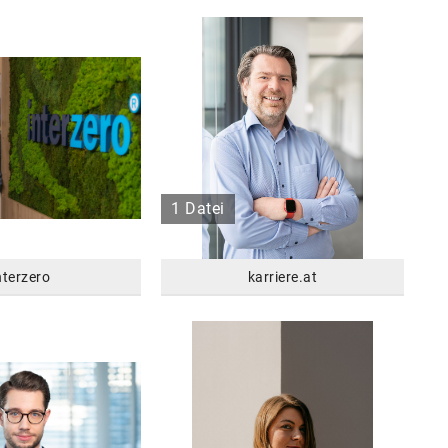
1 Datei
nterzero
karriere.at