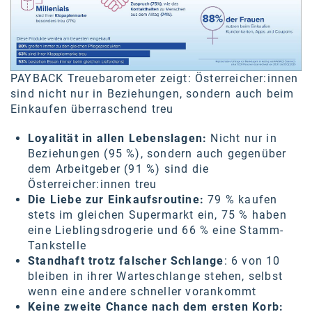
SW Umwelttechnik
TEDAI
TheVentury
PAYBACK Treuebarometer zeigt: Österreicher:innen
sind nicht nur in Beziehungen, sondern auch beim
VELUX
Einkaufen überraschend treu
vivo
Loyalität in allen Lebenslagen:
Nicht nur in
WALTER GROUP
Beziehungen (95 %), sondern auch gegenüber
dem Arbeitgeber (91 %) sind die
WEB Windenergie AG
Österreicher:innen treu
Die Liebe zur Einkaufsroutine:
79 % kaufen
WEconomy - Diversity works!
stets im gleichen Supermarkt ein, 75 % haben
eine Lieblingsdrogerie und 66 % eine Stamm-
Calle Libre
Tankstelle
Standhaft trotz falscher Schlange
: 6 von 10
ÖZSV
bleiben in ihrer Warteschlange stehen, selbst
Media
wenn eine andere schneller vorankommt
Keine zweite Chance nach dem ersten Korb: