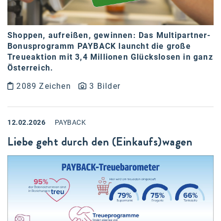
Oral-B
PAYBACK
Shoppen, aufreißen, gewinnen: Das Multipartner-
Planted
Bonusprogramm PAYBACK launcht die große
Treueaktion mit 3,4 Millionen Glückslosen in ganz
PwC
Österreich.
P&G
2089 Zeichen
3 Bilder
RIC
Schiefer Rechtsanwälte
12.02.2026
PAYBACK
Security KAG
Liebe geht durch den (Einkaufs)wagen
smart
Smile Österreich
Strategie Austria
Strategy&