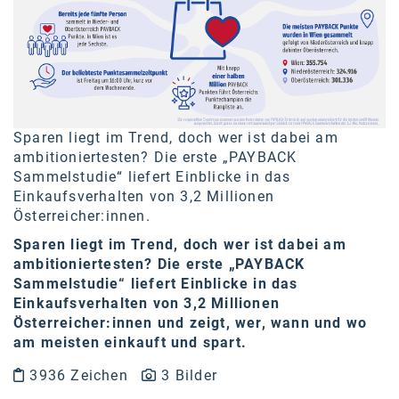
Braun
BRP-Rotax
Bundesdenkmalamt
Calle Libre
Sparen liegt im Trend, doch wer ist dabei am
DDB Wien
ambitioniertesten? Die erste „PAYBACK
Sammelstudie“ liefert Einblicke in das
Enkeltaugliches Österreich
Einkaufsverhalten von 3,2 Millionen
Gillette
Österreicher:innen.
Sparen liegt im Trend, doch wer ist dabei am
Gillette Venus
ambitioniertesten? Die erste „PAYBACK
GrECo
Sammelstudie“ liefert Einblicke in das
Einkaufsverhalten von 3,2 Millionen
GYNIAL
Österreicher:innen und zeigt, wer, wann und wo
am meisten einkauft und spart.
Helvetia Österreich
3936 Zeichen
3 Bilder
Interzero