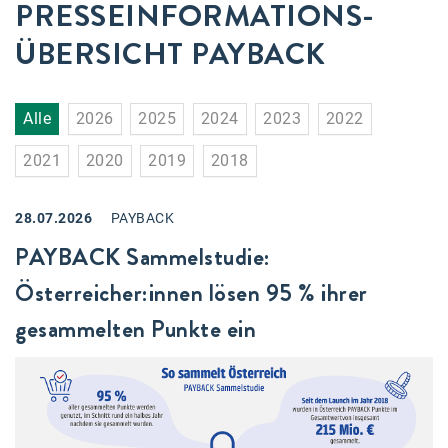
PRESSEINFORMATIONS­
Accessiway
ÜBERSICHT
PAYBACK
Accor
ALC
Alle
2026
2025
2024
2023
2022
Anadi Bank
2021
2020
2019
2018
Arthur D. Little
Bake the Shape
28.07.2026
PAYBACK
PAYBACK Sammelstudie:
BBDO Wien
Österreicher:innen lösen 95 % ihrer
bellaflora
gesammelten Punkte ein
Be.See.
BISON
Brandl Talos