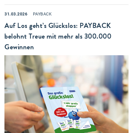
karriere.at
31.03.2026
PAYBACK
Ketchum GmbH
Auf Los geht’s Glückslos: PAYBACK
Kinderwunschzentrum
belohnt Treue mit mehr als 300.000
Kostenwahrheit
Gewinnen
Kyndryl
LWND
Mastercard
NEOH
Nespresso
Neudoerfler
OBI