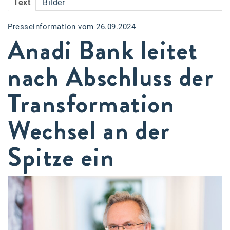
Text
Bilder
Accessiway
Presseinformation vom 26.09.2024
Accor
Anadi Bank leitet
ALC
nach Abschluss der
Anadi Bank
Transformation
Arthur D. Little
Bake the Shape
Wechsel an der
BBDO Wien
Spitze ein
bellaflora
Be.See.
BISON
Brandl Talos