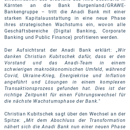
Oral-B
Kärnten an die Bank Burgenland/GRAWE-
Bankengruppe – tritt die Anadi Bank mit einer
PAYBACK
starken Kapitalausstattung in eine neue Phase
Planted
ihres strategischen Wachstums ein, wovon alle
Geschäftsbereiche (Digital Banking, Corporate
PwC
Banking und Public Finance) profitieren werden.
P&G
Der Aufsichtsrat der Anadi Bank erklärt:
„Wir
danken Christian Kubitschek dafür, dass er den
RIC
Vorstand und das Anadi-Team in einem
schwierigen makroökonomischen Umfeld, während
Schiefer Rechtsanwälte
Covid, Ukraine-Krieg, Energiekrise und Inflation
Security KAG
angeführt und Lösungen in einem komplexen
Transaktionsprozess gefunden hat. Dies ist der
smart
richtige Zeitpunkt für einen Führungswechsel für
die nächste Wachstumsphase der Bank."
Smile Österreich
Christian Kubitschek sagt über den Wechsel an der
Strategie Austria
Spitze:
„Mit dem Abschluss der Transformation
Strategy&
nähert sich die Anadi Bank nun einer neuen Phase