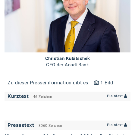
Braun
BRP-Rotax
Bundesdenkmalamt
Calle Libre
DDB Wien
Christian Kubitschek
Enkeltaugliches Österreich
CEO der Anadi Bank
Gillette
Zu dieser Presseinformation gibt es:
1 Bild
Gillette Venus
GrECo
Kurztext
Plaintext
46 Zeichen
GYNIAL
Helvetia Österreich
Pressetext
Plaintext
3060 Zeichen
Interzero