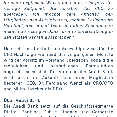
ihres strategischen Wachstums und es ist jetzt der
SW Umwelttechnik
richtige Zeitpunkt, die Funktion des CEO zu
übergeben. Ich möchte dem Aktionär, den
TEDAI
Mitgliedern des Aufsichtsrats, meinen Kollegen im
Vorstand, dem Anadi-Team und allen Stakeholdern
TheVentury
meinen aufrichtigen Dank für ihre Unterstützung in
VELUX
den letzten Jahren aussprechen.“
vivo
Nach einem strukturierten Auswahlprozess für die
CEO-Nachfolge während der vergangenen Monate
WALTER GROUP
wird der Vorsitz im Vorstand übergeben, sobald die
rechtlichen und behördlichen Formalitäten
WEB Windenergie AG
abgeschlossen sind. Der Vorstand der Anadi Bank
wird auch in Zukunft aus drei Mitgliedern
WEconomy - Diversity works!
bestehen: CEO, Dr. Ferdinand Wenzl als CRO/CFO
Calle Libre
und Milko Hascher als CDO.
ÖZSV
Über Anadi Bank
Die Anadi Bank setzt auf die Geschäftssegmente
Media
Digital Banking, Public Finance und Corporate