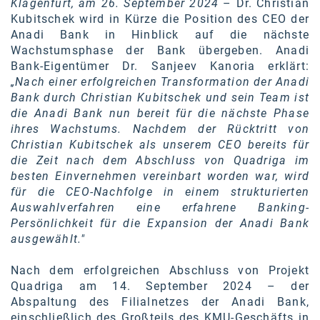
Klagenfurt, am 26. September 2024
– Dr. Christian
karriere.at
Kubitschek wird in Kürze die Position des CEO der
Anadi Bank in Hinblick auf die nächste
Ketchum GmbH
Wachstumsphase der Bank übergeben. Anadi
Bank-Eigentümer Dr. Sanjeev Kanoria erklärt:
Kinderwunschzentrum
„Nach einer erfolgreichen Transformation der Anadi
Bank durch Christian Kubitschek und sein Team ist
Kostenwahrheit
die Anadi Bank nun bereit für die nächste Phase
Kyndryl
ihres Wachstums. Nachdem der Rücktritt von
Christian Kubitschek als unserem CEO bereits für
LWND
die Zeit nach dem Abschluss von Quadriga im
besten Einvernehmen vereinbart worden war, wird
Mastercard
für die CEO-Nachfolge in einem strukturierten
Auswahlverfahren eine erfahrene Banking-
NEOH
Persönlichkeit für die Expansion der Anadi Bank
ausgewählt."
Nespresso
Neudoerfler
Nach dem erfolgreichen Abschluss von Projekt
Quadriga am 14. September 2024 – der
OBI
Abspaltung des Filialnetzes der Anadi Bank,
einschließlich des Großteils des KMU-Geschäfts in