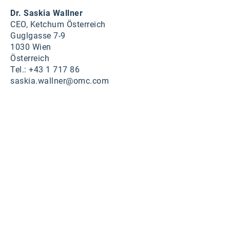
karriere.at
Dr. Saskia Wallner
CEO, Ketchum Österreich
Ketchum GmbH
Guglgasse 7-9
1030 Wien
Kinderwunschzentrum
Österreich
Tel.: +43 1 717 86
Kostenwahrheit
saskia.wallner@omc.com
Kyndryl
LWND
Mastercard
NEOH
Nespresso
Neudoerfler
OBI