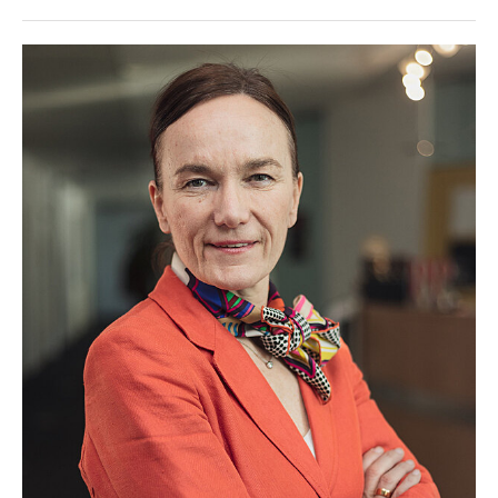
Braun
BRP-Rotax
Bundesdenkmalamt
Calle Libre
DDB Wien
Enkeltaugliches Österreich
Gillette
Gillette Venus
GrECo
GYNIAL
Helvetia Österreich
Interzero