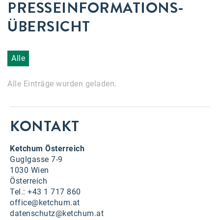
PRESSEINFORMATIONS­
Accessiway
ÜBERSICHT
Accor
ALC
Alle
Anadi Bank
Alle Einträge wurden geladen.
Arthur D. Little
Bake the Shape
KONTAKT
BBDO Wien
bellaflora
Ketchum Österreich
Guglgasse 7-9
Be.See.
1030 Wien
Österreich
BISON
Tel.: +43 1 717 860
Brandl Talos
office@ketchum.at
datenschutz@ketchum.at