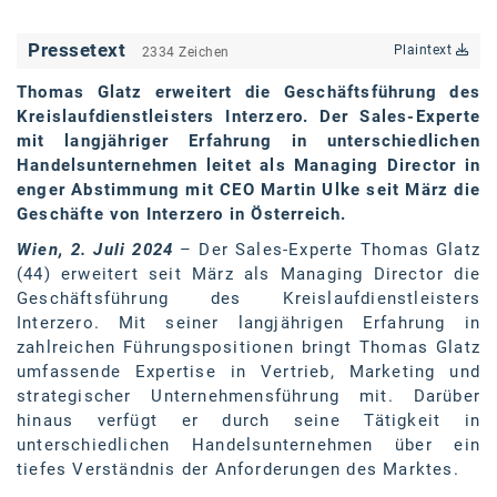
karriere.at
Pressetext
Plaintext
2334 Zeichen
Ketchum GmbH
Thomas Glatz erweitert die Geschäftsführung des
Kinderwunschzentrum
Kreislaufdienstleisters Interzero. Der Sales-Experte
mit langjähriger Erfahrung in unterschiedlichen
Kostenwahrheit
Handelsunternehmen leitet als Managing Director in
enger Abstimmung mit CEO Martin Ulke seit März die
Kyndryl
Geschäfte von Interzero in Österreich.
LWND
Wien, 2. Juli 2024
– Der Sales-Experte Thomas Glatz
(44) erweitert seit März als Managing Director die
Mastercard
Geschäftsführung des Kreislaufdienstleisters
Interzero. Mit seiner langjährigen Erfahrung in
NEOH
zahlreichen Führungspositionen bringt Thomas Glatz
umfassende Expertise in Vertrieb, Marketing und
Nespresso
strategischer Unternehmensführung mit. Darüber
Neudoerfler
hinaus verfügt er durch seine Tätigkeit in
unterschiedlichen Handelsunternehmen über ein
OBI
tiefes Verständnis der Anforderungen des Marktes.