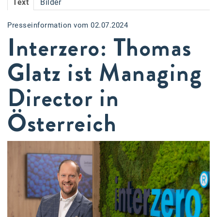
Text
Bilder
Accessiway
Presseinformation vom 02.07.2024
Accor
Interzero: Thomas
ALC
Glatz ist Managing
Anadi Bank
Director in
Arthur D. Little
Bake the Shape
Österreich
BBDO Wien
bellaflora
Be.See.
BISON
Brandl Talos