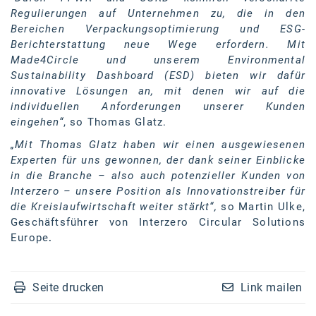
Regulierungen auf Unternehmen zu, die in den
SW Umwelttechnik
Bereichen Verpackungsoptimierung und ESG-
Berichterstattung neue Wege erfordern. Mit
TEDAI
Made4Circle und unserem Environmental
TheVentury
Sustainability Dashboard (ESD) bieten wir dafür
innovative Lösungen an, mit denen wir auf die
VELUX
individuellen Anforderungen unserer Kunden
eingehen“
, so Thomas Glatz.
vivo
„Mit Thomas Glatz haben wir einen ausgewiesenen
WALTER GROUP
Experten für uns gewonnen, der dank seiner Einblicke
in die Branche – also auch potenzieller Kunden von
WEB Windenergie AG
Interzero – unsere Position als Innovationstreiber für
die Kreislaufwirtschaft weiter stärkt“,
so Martin Ulke,
WEconomy - Diversity works!
Geschäftsführer von Interzero Circular Solutions
Calle Libre
Europe
.
ÖZSV
Seite drucken
Link mailen
Media