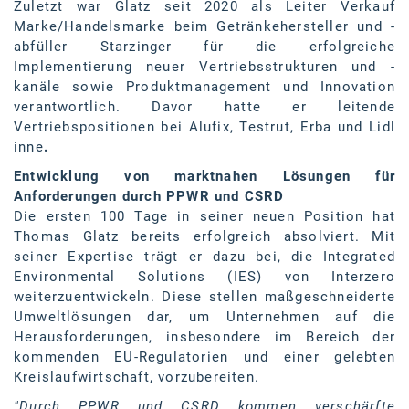
Oral-B
Zuletzt war Glatz seit 2020 als Leiter Verkauf
Marke/Handelsmarke beim Getränkehersteller und -
PAYBACK
abfüller Starzinger für die erfolgreiche
Implementierung neuer Vertriebsstrukturen und -
Planted
kanäle sowie Produktmanagement und Innovation
verantwortlich. Davor hatte er leitende
PwC
Vertriebspositionen bei Alufix, Testrut, Erba und Lidl
P&G
inne
.
Entwicklung von marktnahen Lösungen für
RIC
Anforderungen durch PPWR und CSRD
Die ersten 100 Tage in seiner neuen Position hat
Schiefer Rechtsanwälte
Thomas Glatz bereits erfolgreich absolviert. Mit
Security KAG
seiner Expertise trägt er dazu bei, die Integrated
Environmental Solutions (IES) von Interzero
smart
weiterzuentwickeln. Diese stellen maßgeschneiderte
Umweltlösungen dar, um Unternehmen auf die
Smile Österreich
Herausforderungen, insbesondere im Bereich der
kommenden EU-Regulatorien und einer gelebten
Strategie Austria
Kreislaufwirtschaft, vorzubereiten.
Strategy&
"Durch PPWR und CSRD kommen verschärfte