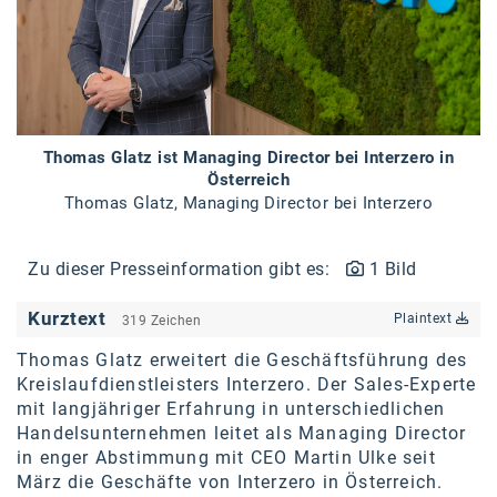
Braun
BRP-Rotax
Bundesdenkmalamt
Calle Libre
Thomas Glatz ist Managing Director bei Interzero in
DDB Wien
Österreich
Thomas Glatz, Managing Director bei Interzero
Enkeltaugliches Österreich
Gillette
Zu dieser Presseinformation gibt es:
1 Bild
Gillette Venus
Kurztext
Plaintext
319 Zeichen
GrECo
Thomas Glatz erweitert die Geschäftsführung des
Kreislaufdienstleisters Interzero. Der Sales-Experte
GYNIAL
mit langjähriger Erfahrung in unterschiedlichen
Handelsunternehmen leitet als Managing Director
Helvetia Österreich
in enger Abstimmung mit CEO Martin Ulke seit
Interzero
März die Geschäfte von Interzero in Österreich.