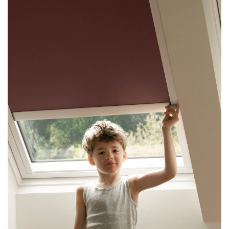
Braun
BRP-Rotax
Bundesdenkmalamt
Calle Libre
DDB Wien
Enkeltaugliches Österreich
Gillette
Gillette Venus
GrECo
GYNIAL
Helvetia Österreich
Interzero