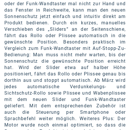
oder der Funk-Wandtaster mal nicht zur Hand und
SW Umwelttechnik
das Fenster in Reichweite, kann man den neuen
Sonnenschutz jetzt einfach und intuitiv direkt am
TEDAI
Produkt bedienen. Durch ein kurzes, manuelles
Verschieben des „Sliders“ an der Seitenschiene,
TheVentury
fährt das Rollo oder Plissee automatisch in die
VELUX
gewünschte Position. Besonders praktisch im
Vergleich zum Funk-Wandtaster mit Auf-Stopp-Zu-
vivo
Bedienung: Man muss nicht mehr warten, bis der
Sonnenschutz die gewünschte Position erreicht
WALTER GROUP
hat. Wird der Slider etwa auf halber Höhe
positioniert, fährt das Rollo oder Plissee genau bis
WEB Windenergie AG
dorthin aus und stoppt automatisch. Ab März wird
WEconomy - Diversity works!
jedes automatische Verdunkelungs- und
Sichtschutz-Rollo sowie Plissee und Wabenplissee
Calle Libre
mit dem neuen Slider und Funk-Wandtaster
geliefert. Mit dem entsprechenden Zubehör ist
ÖZSV
auch die Steuerung per Smartphone oder
Sprachbefehl weiter möglich. Weiteres Plus: Der
Media
Motor wurde noch einmal optimiert, so dass die