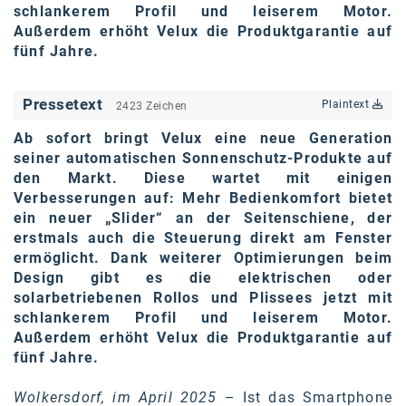
Oral-B
schlankerem Profil und leiserem Motor.
Außerdem erhöht Velux die Produktgarantie auf
PAYBACK
fünf Jahre.
Planted
Pressetext
Plaintext
2423 Zeichen
PwC
Ab sofort bringt Velux eine neue Generation
P&G
seiner automatischen Sonnenschutz-Produkte auf
den Markt. Diese wartet mit einigen
RIC
Verbesserungen auf: Mehr Bedienkomfort bietet
Schiefer Rechtsanwälte
ein neuer „Slider“ an der Seitenschiene, der
erstmals auch die Steuerung direkt am Fenster
Security KAG
ermöglicht. Dank weiterer Optimierungen beim
Design gibt es die elektrischen oder
smart
solarbetriebenen Rollos und Plissees jetzt mit
schlankerem Profil und leiserem Motor.
Smile Österreich
Außerdem erhöht Velux die Produktgarantie auf
fünf Jahre.
Strategie Austria
Strategy&
Wolkersdorf, im April 2025
– Ist das Smartphone