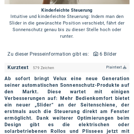
karriere.at
Kinderleichte Steuerung
Intuitive und kinderleichte Steuerung: Indem man den
Ketchum GmbH
Slider in die gewünschte Position verschiebt, fährt der
Sonnenschutz genau bis zu dieser Stelle hoch oder
Kinderwunschzentrum
runter.
Kostenwahrheit
Kyndryl
Zu dieser Presseinformation gibt es:
6 Bilder
LWND
Kurztext
Plaintext
579 Zeichen
Mastercard
Ab sofort bringt Velux eine neue Generation
seiner automatischen Sonnenschutz-Produkte auf
NEOH
den Markt. Diese wartet mit einigen
Verbesserungen auf: Mehr Bedienkomfort bietet
Nespresso
ein neuer „Slider“ an der Seitenschiene, der
erstmals auch die Steuerung direkt am Fenster
Neudoerfler
ermöglicht. Dank weiterer Optimierungen beim
OBI
Design gibt es die elektrischen oder
solarbetriebenen Rollos und Plissees jetzt mit