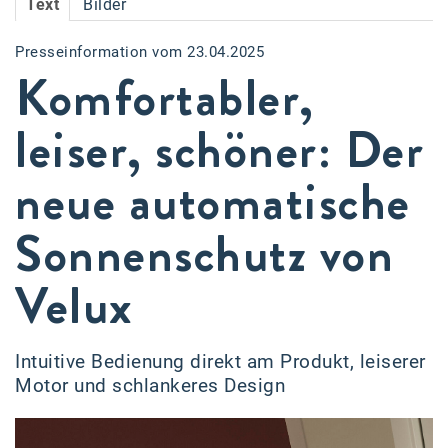
Text
Bilder
Accessiway
Presseinformation vom 23.04.2025
Accor
Komfortabler,
ALC
leiser, schöner: Der
Anadi Bank
neue automatische
Arthur D. Little
Bake the Shape
Sonnenschutz von
BBDO Wien
Velux
bellaflora
Be.See.
Intuitive Bedienung direkt am Produkt, leiserer
BISON
Motor und schlankeres Design
Brandl Talos