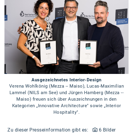
Braun
BRP-Rotax
Bundesdenkmalamt
Calle Libre
DDB Wien
Enkeltaugliches Österreich
Gillette
Ausgezeichnetes Interior-Design
Gillette Venus
Verena Wohlkönig (Mezza -- Maiso), Lucas-Maximilian
Lammel (NILS am See) und Jürgen Hamberg (Mezza --
GrECo
Maiso) freuen sich über Auszeichnungen in den
GYNIAL
Kategorien „Innovative Architecture" sowie „Interior
Hospitality".
Helvetia Österreich
Interzero
Zu dieser Presseinformation gibt es:
6 Bilder