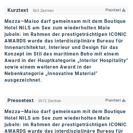
karriere.at
Kurztext
Plaintext
565 Zeichen
Ketchum GmbH
Mezza—Maiso darf gemeinsam mit dem Boutique
Hotel NILS am See zum wiederholten Male
Kinderwunschzentrum
jubeln: im Rahmen der prestigeträchtigen ICONIC
AWARDS wurde das interdisziplinäre Bureau für
Kostenwahrheit
Innenarchitektur, Interieur und Design für das
Kyndryl
Konzept im Stil des maritimen Boho mit einem
Award in der Hauptkategorie „Interior Hospitality”
LWND
sowie einem weiteren Award in der
Nebenkategorie „Innovative Material”
Mastercard
ausgezeichnet.
NEOH
Nespresso
Pressetext
Plaintext
3972 Zeichen
Neudoerfler
Mezza—Maiso darf gemeinsam mit dem Boutique
Hotel NILS am See zum wiederholten Male
OBI
jubeln: im Rahmen der prestigeträchtigen ICONIC
AWARDS wurde das interdisziplinäre Bureau für