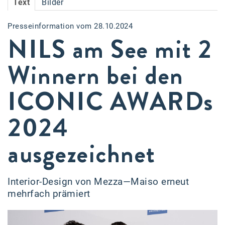
Text
Bilder
Accessiway
Presseinformation vom 28.10.2024
Accor
NILS am See mit 2
ALC
Winnern bei den
Anadi Bank
ICONIC AWARDs
Arthur D. Little
Bake the Shape
2024
BBDO Wien
ausgezeichnet
bellaflora
Be.See.
Interior-Design von Mezza—Maiso erneut
BISON
mehrfach prämiert
Brandl Talos