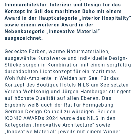
Oral-B
Innenarchitektur, Interieur und Design für das
Konzept im Stil des maritimen Boho mit einem
PAYBACK
Award in der Hauptkategorie „Interior Hospitality”
sowie einem weiteren Award in der
Planted
Nebenkategorie „Innovative Material”
PwC
ausgezeichnet.
P&G
Gedeckte Farben, warme Naturmaterialien,
ausgewählte Kunstwerke und individuelle Design-
RIC
Stücke sorgen in Kombination mit einem sorgfältig
durchdachten Lichtkonzept für ein maritimes
Schiefer Rechtsanwälte
Wohlfühl-Ambiente in Weiden am See. Für das
Security KAG
Konzept des Boutique Hotels NILS am See setzten
Verena Wohlkönig und Jürgen Hamberger stringent
smart
auf höchste Qualität auf allen Ebenen. Das
Ergebnis weiß auch der Rat für Formgebung –
Smile Österreich
German Design Council zu würdigen: Bei den
ICONIC AWARDs 2024 wurde das NILS in den
Strategie Austria
Kategorien „Innovative Architecture“ sowie
„Innovative Material“ jeweils mit einem Winner
Strategy&