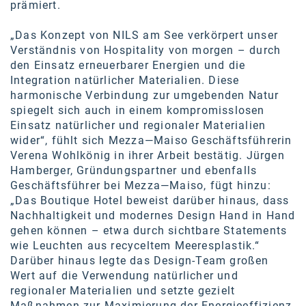
prämiert.
SW Umwelttechnik
„Das Konzept von NILS am See verkörpert unser
TEDAI
Verständnis von Hospitality von morgen – durch
den Einsatz erneuerbarer Energien und die
TheVentury
Integration natürlicher Materialien. Diese
harmonische Verbindung zur umgebenden Natur
VELUX
spiegelt sich auch in einem kompromisslosen
vivo
Einsatz natürlicher und regionaler Materialien
wider“, fühlt sich Mezza—Maiso Geschäftsführerin
WALTER GROUP
Verena Wohlkönig in ihrer Arbeit bestätig. Jürgen
Hamberger, Gründungspartner und ebenfalls
WEB Windenergie AG
Geschäftsführer bei Mezza—Maiso, fügt hinzu:
„Das Boutique Hotel beweist darüber hinaus, dass
WEconomy - Diversity works!
Nachhaltigkeit und modernes Design Hand in Hand
Calle Libre
gehen können – etwa durch sichtbare Statements
wie Leuchten aus recyceltem Meeresplastik.“
ÖZSV
Darüber hinaus legte das Design-Team großen
Wert auf die Verwendung natürlicher und
Media
regionaler Materialien und setzte gezielt
Maßnahmen zur Maximierung der Energieeffizienz.