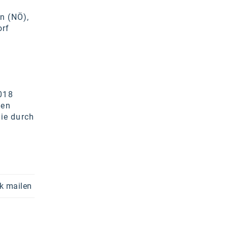
n (NÖ),
orf
018
hen
ie durch
k mailen