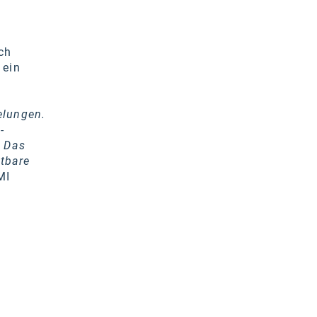
ch
 ein
elungen.
-
. Das
tbare
MI