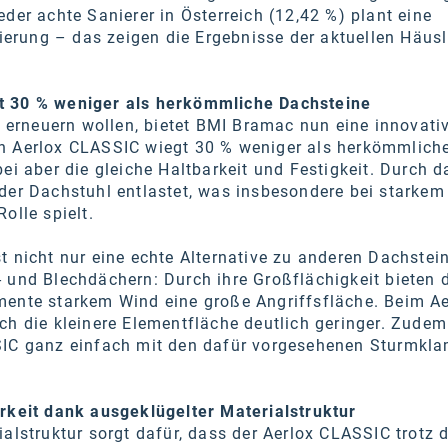
eder achte Sanierer in Österreich (12,42 %) plant eine
rung – das zeigen die Ergebnisse der aktuellen Häusl
t 30 % weniger als herkömmliche Dachsteine
ch erneuern wollen, bietet BMI Bramac nun eine innovati
n Aerlox CLASSIC wiegt 30 % weniger als herkömmlich
bei aber die gleiche Haltbarkeit und Festigkeit. Durch d
der Dachstuhl entlastet, was insbesondere bei starke
olle spielt.
t nicht nur eine echte Alternative zu anderen Dachstei
 und Blechdächern: Durch ihre Großflächigkeit bieten d
mente starkem Wind eine große Angriffsfläche. Beim Ae
ch die kleinere Elementfläche deutlich geringer. Zudem
SIC ganz einfach mit den dafür vorgesehenen Sturmkl
arkeit dank ausgeklügelter Materialstruktur
ialstruktur sorgt dafür, dass der Aerlox CLASSIC trotz 