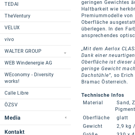
geringen Gewichtes äu
TEDAI
Haltbarkeit wie herk
Premiummodelle von BM
TheVentury
Oberfläche ausgestatt
VELUX
überlegen. In den Far
ansprechendes optisc
vivo
„Mit dem Aerlox CLASS
WALTER GROUP
Dank einer neuartigen
Oberfläche ist dieser
WEB Windenergie AG
geringe Gewicht mach
WEconomy - Diversity
Dachstühle“
, so Eric
works!
Bramac Österreich.
Calle Libre
Technische Infos
Material
Sand, Z
ÖZSV
Pigmen
Media
Oberfläche
glatt
Gewicht
2,9 kg 
Kontakt
Größe
330 x 