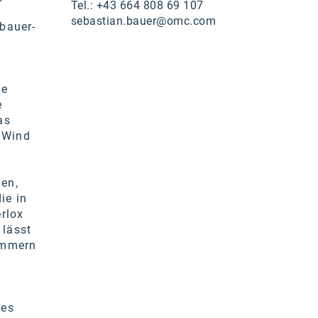
Tel.: +43 664 808 69 107
sebastian.bauer@omc.com
bauer-
ve
e
as
m Wind
nen,
ie in
rlox
 lässt
ammern
des