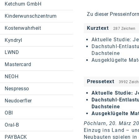
Ketchum GmbH
Zu dieser Presseinfor
Kinderwunschzentrum
Kurztext
Kostenwahrheit
287 Zeichen
Aktuelle Studie: J
Kyndryl
Dachstuhl-Entlast
LWND
Dachsteine
Ausgeklügelte Mate
Mastercard
NEOH
Pressetext
3992 Zeic
Nespresso
Aktuelle Studie: 
Dachstuhl-Entlast
Neudoerfler
Dachsteine
OBI
Ausgeklügelte Mate
Pöchlarn, 20. März 2
Oral-B
Einzug ins Land – und
PAYBACK
Neubauten spielen in