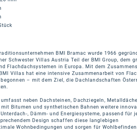
m
m
Stück
Traditionsunternehmen BMI Bramac wurde 1966 gegrün
er Schwester Villas Austria Teil der BMI Group, dem g
- und Flachdachsystemen in Europa. Mit dem Zusammen
MI Villas hat eine intensive Zusammenarbeit von Flac
n begonnen – mit dem Ziel, die Dachlandschaften Öster
en.
umfasst neben Dachsteinen, Dachziegeln, Metalldäch
mit Bitumen und synthetischen Bahnen weitere innova
nterdach-, Dämm- und Energiesysteme, passend für j
prechendem Design schaffen diese langlebigen
timale Wohnbedingungen und sorgen für Wohlbefinden