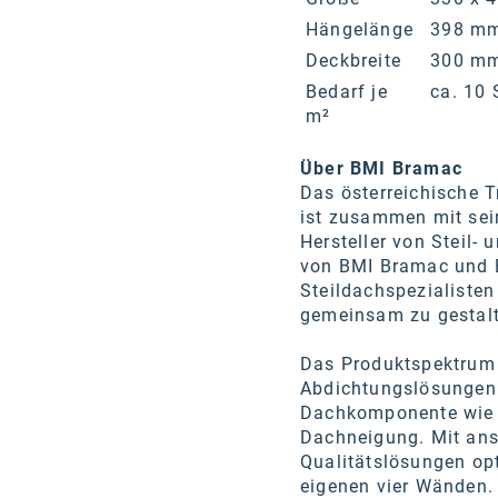
Hängelänge
398 m
Deckbreite
300 m
Bedarf je
ca. 10 
m²
Über BMI Bramac
Das österreichische 
ist zusammen mit sein
Hersteller von Steil
von BMI Bramac und B
Steildachspezialiste
gemeinsam zu gestalt
Das Produktspektrum 
Abdichtungslösungen 
Dachkomponente wie U
Dachneigung. Mit ans
Qualitätslösungen op
eigenen vier Wänden.