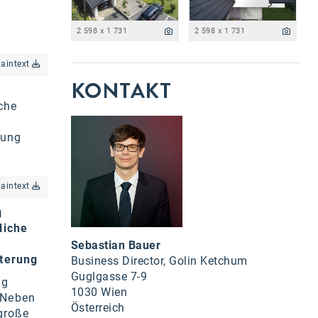
2 598 x 1 731
2 598 x 1 731
laintext
KONTAKT
che
rung
laintext
g
liche
Sebastian Bauer
tterung
Business Director, Golin Ketchum
Guglgasse 7-9
ng
1030 Wien
. Neben
Österreich
große