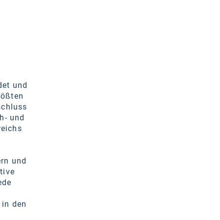
det und
rößten
schluss
h- und
reichs
ern und
tive
ede
 in den