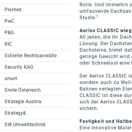
Rolle. Und immerhin j
Planted
umfassende Dachsanie
1
Studie.
PwC
Aerlox CLASSIC wieg
P&G
All jenen, die ihr Da
Lösung: Der Dachstei
RIC
Dachsteine, bietet da
Schiefer Rechtsanwälte
geringe Gewicht wird 
oder Schneelast eine R
Security KAG
Der Aerlox CLASSIC is
smart
sondern auch zu Well-
Bahnen verlegten Ele
Smile Österreich
CLASSIC ist diese dur
Strategie Austria
sich der Aerlox CLAS
sichern.
Strategy&
Festigkeit und Haltb
SW Umwelttechnik
Eine innovative Mater