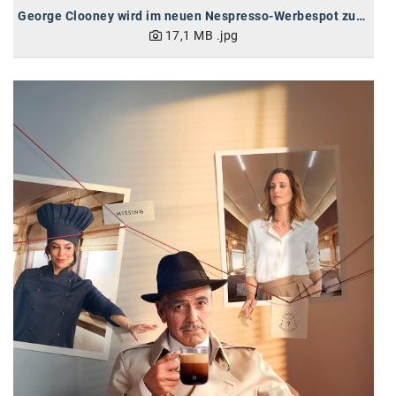
George Clooney wird im neuen Nespresso-Werbespot zum Detektiv und erhält Gesellschaft von neuen Hollywood-Stars
SW Umwelttechnik
17,1 MB
.jpg
TEDAI
TheVentury
VELUX
vivo
WALTER GROUP
WEB Windenergie AG
WEconomy - Diversity works!
Calle Libre
ÖZSV
Media