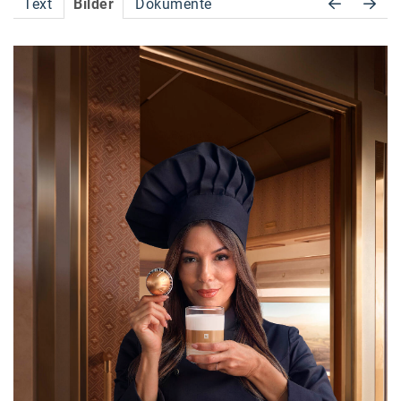
Text
Bilder
Dokumente
Accessiway
Accor
ALC
Anadi Bank
Arthur D. Little
Bake the Shape
BBDO Wien
bellaflora
Be.See.
BISON
Brandl Talos