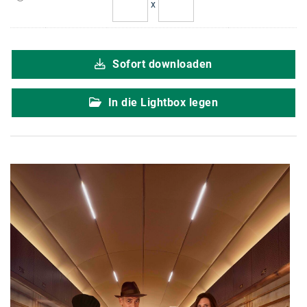
x
karriere.at
Ketchum GmbH
Sofort downloaden
Kinderwunschzentrum
Kostenwahrheit
In die Lightbox legen
Kyndryl
LWND
Mastercard
NEOH
Nespresso
Neudoerfler
OBI