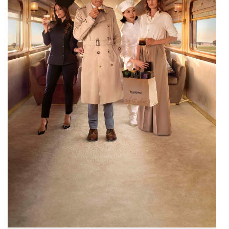
Oral-B
PAYBACK
Planted
PwC
P&G
RIC
Schiefer Rechtsanwälte
Security KAG
smart
Smile Österreich
Strategie Austria
Strategy&