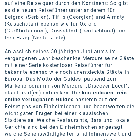
Oral-B
auf eine Reise quer durch den Kontinent: So gibt
es die neuen Reiseführer unter anderem für
PAYBACK
Belgrad (Serbien), Tiflis (Georgien) und Almaty
(Kasachstan) ebenso wie für Oxford
Planted
(Großbritannien), Düsseldorf (Deutschland) und
Den Haag (Niederlande).
PwC
P&G
Anlässlich seines 50-jährigen Jubiläums im
vergangenen Jahr beschenkte Mercure seine Gäste
RIC
mit einer Serie kostenloser Reiseführer für
bekannte ebenso wie noch unentdeckte Städte in
Schiefer Rechtsanwälte
Europa. Das Motto der Guides, passend zum
Markenprogramm von Mercure: „Discover Local“,
Security KAG
also Lokal(es) entdecken. Die
kostenlosen, rein
smart
online verfügbaren Guides
basieren auf den
Reisetipps von Einheimischen und beantworten die
Smile Österreich
wichtigsten Fragen bei einer klassischen
Städtereise: Welche Restaurants, Bars und lokale
Strategie Austria
Gerichte sind bei den Einheimischen angesagt,
welche Sehenswürdigkeiten sind lohnenswert und
Strategy&