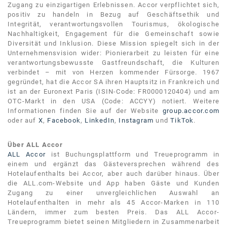
Zugang zu einzigartigen Erlebnissen. Accor verpflichtet sich,
positiv zu handeln in Bezug auf Geschäftsethik und
Integrität, verantwortungsvollen Tourismus, ökologische
Nachhaltigkeit, Engagement für die Gemeinschaft sowie
Diversität und Inklusion. Diese Mission spiegelt sich in der
Unternehmensvision wider: Pionierarbeit zu leisten für eine
verantwortungsbewusste Gastfreundschaft, die Kulturen
verbindet – mit von Herzen kommender Fürsorge. 1967
gegründet, hat die Accor SA ihren Hauptsitz in Frankreich und
ist an der Euronext Paris (ISIN-Code: FR0000120404) und am
OTC-Markt in den USA (Code: ACCYY) notiert. Weitere
Informationen finden Sie auf der Website
group.accor.com
oder auf
X
,
Facebook
,
LinkedIn
,
Instagram
und
TikTok
.
Über ALL Accor
ALL Accor
ist Buchungsplattform und Treueprogramm in
einem und ergänzt das Gästeversprechen während des
Hotelaufenthalts bei Accor, aber auch darüber hinaus. Über
die ALL.com-Website und App haben Gäste und Kunden
Zugang zu einer unvergleichlichen Auswahl an
Hotelaufenthalten in mehr als 45 Accor-Marken in 110
Ländern, immer zum besten Preis. Das ALL Accor-
Treueprogramm bietet seinen Mitgliedern in Zusammenarbeit