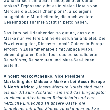
wo lässt sich am besten shoppen oder Kultur
SW Umwelttechnik
tanken? Ergänzend gibt es in vielen Hotels von
Mercure die „Local Champions“, also eigens
TEDAI
ausgebildete Mitarbeitende, die noch weitere
Geheimtipps für ihre Stadt in petto haben.
TheVentury
Das kam bei Urlaubenden so gut an, dass die
VELUX
Marke nun weitere Online-Reiseführer anbietet. Die
Erweiterung der „Discover Local“-Guides in Europa
vivo
erfolgt in Zusammenarbeit mit
Alpaca Maps
,
WALTER GROUP
einem digitalen Kartentool, das personalisierte
Reiseführer, Reiserouten und Must-See-Listen
WEB Windenergie AG
erstellt.
WEconomy - Diversity works!
Vincent Moskovtchenko, Vice President
Marketing der Midscale Marken bei Accor Europe
Calle Libre
& North Africa
: „
Unsere Mercure Hotels sind mehr
ÖZSV
als ein Ort zum Schlafen - sie sind das Eingangstor
zu einem authentischen Reiserlebnis und eine
Media
herzliche Einladung an unsere Gäste, die
Umgebung mit allen Sinnen zu erkunden und zu