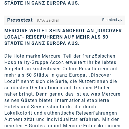
STÄDTE IN GANZ EUROPA AUS.
karriere.at
Ketchum GmbH
Pressetext
Plaintext
8756 Zeichen
Kinderwunschzentrum
MERCURE WEITET SEIN ANGEBOT AN „DISCOVER
LOCAL“- REISEFÜHRERN AUF MEHR ALS 50
Kostenwahrheit
STÄDTE IN GANZ EUROPA AUS.
Kyndryl
Die Hotelmarke
Mercure
, Teil der französischen
Hospitality-Gruppe
Accor
, erweitert ihr beliebtes
LWND
Angebot an kostenlosen Online-Reiseführern auf
Mastercard
mehr als 50 Städte in ganz Europa. „Discover
Local“ nennt sich die Serie, die Nutzer:innen die
NEOH
schönsten Destinationen auf frischen Pfaden
näher bringt. Denn genau das ist es, was Mercure
Nespresso
seinen Gästen bietet: international etablierte
Hotels und Servicestandards, die durch
Neudoerfler
Lokalkolorit und authentische Reiseerfahrungen
OBI
Authentizität und Individualität erfahren. Mit den
neusten E-Guides nimmt Mercure Entdecker:innen