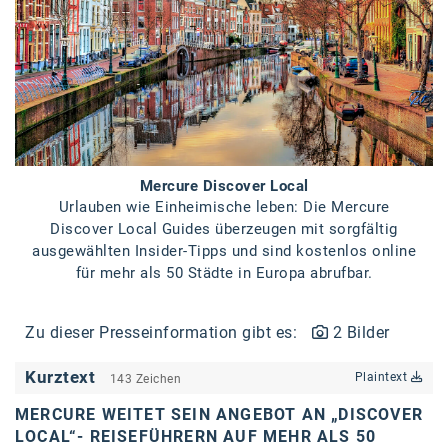
Braun
BRP-Rotax
Bundesdenkmalamt
Calle Libre
DDB Wien
Mercure Discover Local
Enkeltaugliches Österreich
Urlauben wie Einheimische leben: Die Mercure
Discover Local Guides überzeugen mit sorgfältig
Gillette
ausgewählten Insider-Tipps und sind kostenlos online
für mehr als 50 Städte in Europa abrufbar.
Gillette Venus
GrECo
Zu dieser Presseinformation gibt es:
2 Bilder
GYNIAL
Kurztext
Plaintext
143 Zeichen
Helvetia Österreich
MERCURE WEITET SEIN ANGEBOT AN „DISCOVER
Interzero
LOCAL“- REISEFÜHRERN AUF MEHR ALS 50