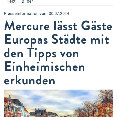
Text
Bilder
Accessiway
Presseinformation vom 30.07.2024
Accor
Mercure lässt Gäste
ALC
Europas Städte mit
Anadi Bank
den Tipps von
Arthur D. Little
Bake the Shape
Einheimischen
BBDO Wien
erkunden
bellaflora
Be.See.
BISON
Brandl Talos