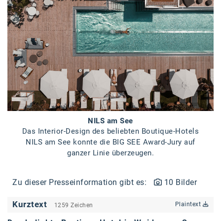
Braun
BRP-Rotax
Bundesdenkmalamt
Calle Libre
DDB Wien
Enkeltaugliches Österreich
Gillette
NILS am See
Das Interior-Design des beliebten Boutique-Hotels
Gillette Venus
NILS am See konnte die BIG SEE Award-Jury auf
ganzer Linie überzeugen.
GrECo
GYNIAL
Zu dieser Presseinformation gibt es:
10 Bilder
Helvetia Österreich
Kurztext
Plaintext
1259 Zeichen
Interzero