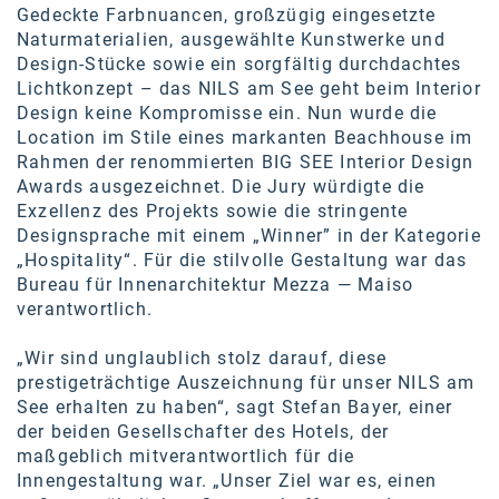
Oral-B
Gedeckte Farbnuancen, großzügig eingesetzte
Naturmaterialien, ausgewählte Kunstwerke und
PAYBACK
Design-Stücke sowie ein sorgfältig durchdachtes
Lichtkonzept –
das NILS am See geht beim Interior
Planted
Design keine Kompromisse ein
. Nun wurde die
PwC
Location im Stile eines markanten Beachhouse im
Rahmen der renommierten BIG SEE Interior Design
P&G
Awards ausgezeichnet.
Die Jury würdigte die
Exzellenz des Projekts sowie die stringente
RIC
Designsprache mit einem „Winner” in der Kategorie
„Hospitality“.
Für die stilvolle Gestaltung war das
Schiefer Rechtsanwälte
Bureau für Innenarchitektur Mezza — Maiso
verantwortlich.
Security KAG
smart
„Wir sind unglaublich stolz darauf, diese
prestigeträchtige Auszeichnung für unser NILS am
Smile Österreich
See erhalten zu haben“, sagt Stefan Bayer, einer
der beiden Gesellschafter des Hotels, der
Strategie Austria
maßgeblich mitverantwortlich für die
Innengestaltung war. „Unser Ziel war es, einen
Strategy&