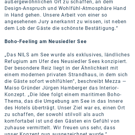
außergewöhnlichen Ort zu schaffen, an dem
SW Umwelttechnik
Design-Anspruch und Wohlfühl-Atmosphäre Hand
in Hand gehen. Unsere Arbeit von einer so
TEDAI
angesehenen Jury anerkannt zu wissen, ist neben
dem Lob der Gäste die schönste Bestätigung.“
TheVentury
Boho-Feeling am Neusiedler See
VELUX
vivo
„Das NILS am See wurde als exklusives, ländliches
Refugium am Ufer des Neusiedler Sees konzipiert.
WALTER GROUP
Der besondere Reiz liegt in der Ähnlichkeit mit
einem modernen privaten Strandhaus, in dem sich
WEB Windenergie AG
die Gäste sofort wohlfühlen“, beschreibt Mezza
—
Maiso Gründer
Jürgen Hamberger das Interior-
WEconomy - Diversity works!
Konzept. „Die Idee folgt einem maritimen Boho-
Thema, das die Umgebung am See in das Innere
Calle Libre
des Hotels überträgt. Unser Ziel war es, einen Ort
ÖZSV
zu schaffen, der sowohl stilvoll als auch
komfortabel ist und den Gästen ein Gefühl von
Media
zuhause vermittelt. Wir freuen uns sehr, dass
unser Konzept nun ausgezeichnet wurde.“