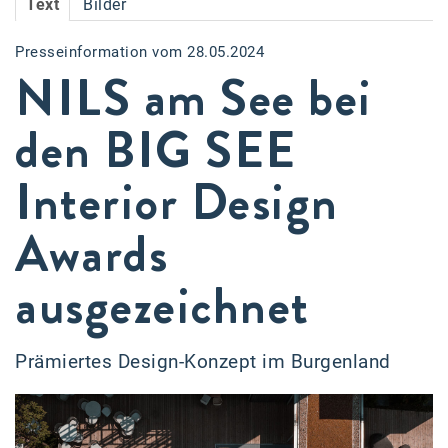
Text
Bilder
Accessiway
Presseinformation vom 28.05.2024
Accor
NILS am See bei
ALC
den BIG SEE
Anadi Bank
Interior Design
Arthur D. Little
Bake the Shape
Awards
BBDO Wien
ausgezeichnet
bellaflora
Be.See.
Prämiertes Design-Konzept im Burgenland
BISON
Brandl Talos