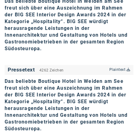
Das
beliebte
Boutique Hotel in Weiden am See
karriere.at
freut sich über
eine Auszeichnung im Rahmen
de
r
BIG SEE
Interior
Design Awards 2024 in der
Ketchum GmbH
Kategorie „Hospitality“.
BIG SEE
würdigt
herausragende Leistungen in der
Kinderwunschzentrum
Innenarchitektur und Gestaltung von Hotels und
Gastronomiebetrieben in der gesamten Region
Kostenwahrheit
Südosteuropa
.
Kyndryl
LWND
Pressetext
Plaintext
4262 Zeichen
Mastercard
Das
beliebte
Boutique Hotel in Weiden am See
freut sich über
eine Auszeichnung im Rahmen
NEOH
de
r
BIG SEE
Interior
Design Awards 2024 in der
Kategorie „Hospitality“.
BIG SEE
würdigt
Nespresso
herausragende Leistungen in der
Innenarchitektur und Gestaltung von Hotels und
Neudoerfler
Gastronomiebetrieben in der gesamten Region
OBI
Südosteuropa
.